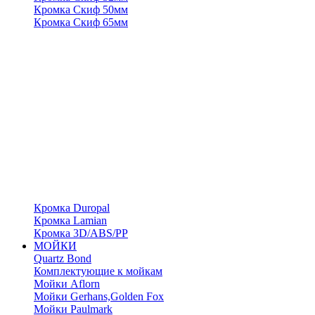
Кромка Скиф 50мм
Кромка Скиф 65мм
Кромка Duropal
Кромка Lamian
Кромка 3D/ABS/PP
МОЙКИ
Quartz Bond
Комплектующие к мойкам
Мойки Aflorn
Мойки Gerhans,Golden Fox
Мойки Paulmark