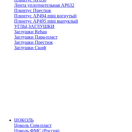
Лента уплотнительная АР632
Плинтус Престиж
Плинтус АР494 mini вогнутый
Плинтус АР495 mini выпуклый
УГЛЫ,ЗАГЛУШКИ
Заглушки Rehau
Заглушки Пара-пласт
Заглушки Престиж
Заглушки Скиф
ЦОКОЛЬ
Цоколь Сим-пласт
Цоколь ФМС (Россия)