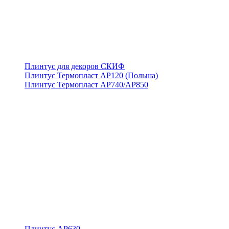
Плинтус для декоров СКИФ
Плинтус Термопласт АР120 (Польша)
Плинтус Термопласт АР740/АР850
Плинтус АР630