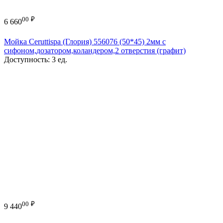
00
₽
6 660
Мойка Ceruttispa (Глория) 556076 (50*45) 2мм с
сифоном,дозатором,коландером,2 отверстия (графит)
Доступность:
3 ед.
00
₽
9 440