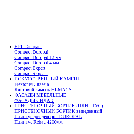
HPL Compact
Compact Duropal
Compact Duropal 12 мм
Compact Duropal 4 мм
Compact Expert
Compact Sloplast
ИСКУССТВЕННЫЙ КАМЕНЬ
Flextone/Durasein
Листовой камень HI-MACS
ФАСАДЫ МЕБЕЛЬНЫЕ
ФАСАДЫ СИДАК
ПРИСТЕНОЧНЫЙ БОРТИК (ПЛИНТУС)
ПРИСТЕНОЧНЫЙ БОРТИК выведенный
Плинтус для декоров DUROPAL
Плинтус Rehau 4200мм