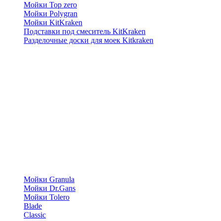
Мойки Top zero
Мойки Polygran
Мойки KitKraken
Подставки под смеситель KitKraken
Разделочные доски для моек Kitkraken
Мойки Granula
Мойки Dr.Gans
Мойки Tolero
Blade
Classic