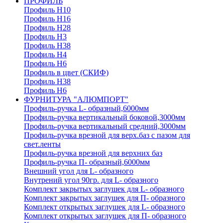
ПРОФИЛЬ
Профиль H10
Профиль H16
Профиль H28
Профиль H3
Профиль H38
Профиль H4
Профиль H6
Профиль в цвет (СКИФ)
Профиль H38
Профиль H6
ФУРНИТУРА "АЛЮМПОРТ"
Профиль-ручка L- образный,6000мм
Профиль-ручка вертикальный боковой,3000мм
Профиль-ручка вертикальный средний,3000мм
Профиль-ручка врезной для верх.баз с пазом для
свет.ленты
Профиль-ручка врезной для верхних баз
Профиль-ручка П- образный,6000мм
Внешний угол для L- образного
Внутрений угол 90гр. для L- образного
Комплект закрытых заглушек для L- образного
Комплект закрытых заглушек для П- образного
Комплект открытых заглушек для L- образного
Комплект открытых заглушек для П- образного