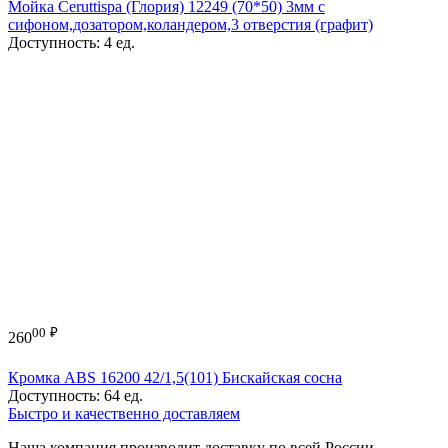
Мойка Ceruttispa (Глория) 12249 (70*50) 3мм с
сифоном,дозатором,коландером,3 отверстия (графит)
Доступность:
4 ед.
00
₽
260
Кромка ABS 16200 42/1,5(101) Бискайская сосна
Доступность:
64 ед.
Быстро и качественно доставляем
Наша компания производит доставку по всей России