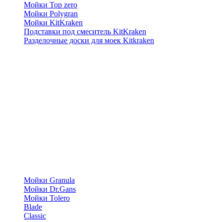
Мойки Top zero
Мойки Polygran
Мойки KitKraken
Подставки под смеситель KitKraken
Разделочные доски для моек Kitkraken
Мойки Granula
Мойки Dr.Gans
Мойки Tolero
Blade
Classic