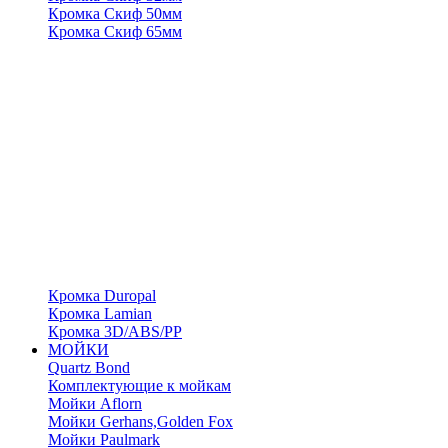
Кромка Скиф 50мм
Кромка Скиф 65мм
Кромка Duropal
Кромка Lamian
Кромка 3D/ABS/PP
МОЙКИ
Quartz Bond
Комплектующие к мойкам
Мойки Aflorn
Мойки Gerhans,Golden Fox
Мойки Paulmark