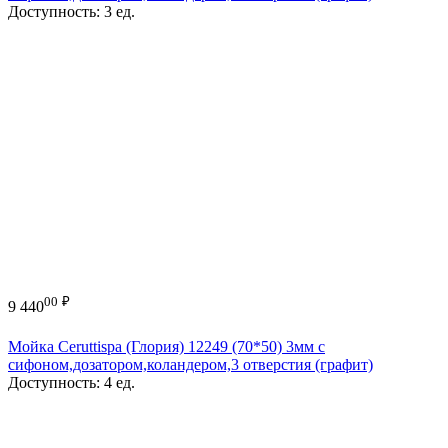
Доступность:
3 ед.
00
₽
9 440
Мойка Ceruttispa (Глория) 12249 (70*50) 3мм с
сифоном,дозатором,коландером,3 отверстия (графит)
Доступность:
4 ед.