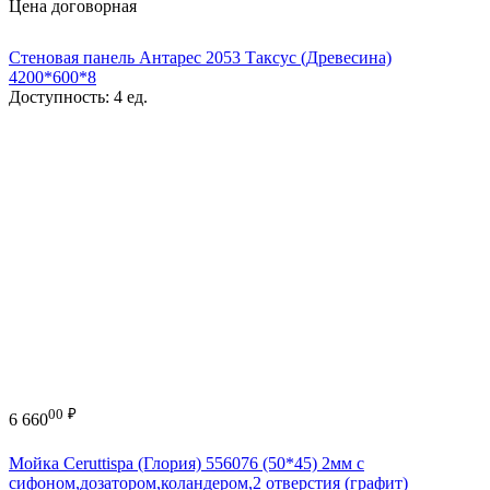
Цена договорная
Стеновая панель Антарес 2053 Таксус (Древесина)
4200*600*8
Доступность:
4 ед.
00
₽
6 660
Мойка Ceruttispa (Глория) 556076 (50*45) 2мм с
сифоном,дозатором,коландером,2 отверстия (графит)