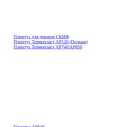
Плинтус для декоров СКИФ
Плинтус Термопласт АР120 (Польша)
Плинтус Термопласт АР740/АР850
Плинтус АР630