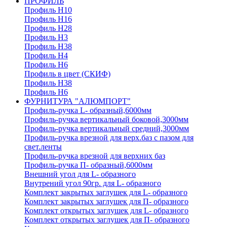
ПРОФИЛЬ
Профиль H10
Профиль H16
Профиль H28
Профиль H3
Профиль H38
Профиль H4
Профиль H6
Профиль в цвет (СКИФ)
Профиль H38
Профиль H6
ФУРНИТУРА "АЛЮМПОРТ"
Профиль-ручка L- образный,6000мм
Профиль-ручка вертикальный боковой,3000мм
Профиль-ручка вертикальный средний,3000мм
Профиль-ручка врезной для верх.баз с пазом для
свет.ленты
Профиль-ручка врезной для верхних баз
Профиль-ручка П- образный,6000мм
Внешний угол для L- образного
Внутрений угол 90гр. для L- образного
Комплект закрытых заглушек для L- образного
Комплект закрытых заглушек для П- образного
Комплект открытых заглушек для L- образного
Комплект открытых заглушек для П- образного