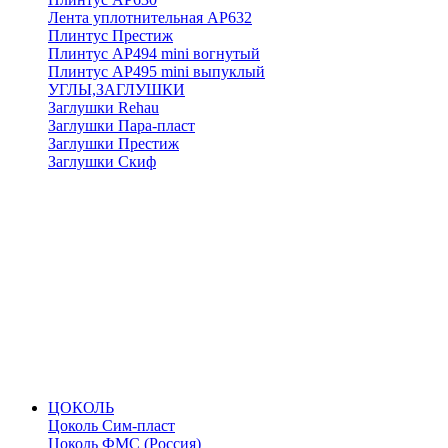
Лента уплотнительная АР632
Плинтус Престиж
Плинтус АР494 mini вогнутый
Плинтус АР495 mini выпуклый
УГЛЫ,ЗАГЛУШКИ
Заглушки Rehau
Заглушки Пара-пласт
Заглушки Престиж
Заглушки Скиф
ЦОКОЛЬ
Цоколь Сим-пласт
Цоколь ФМС (Россия)