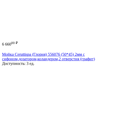
00
₽
6 660
Мойка Ceruttispa (Глория) 556076 (50*45) 2мм с
сифоном,дозатором,коландером,2 отверстия (графит)
Доступность:
3 ед.