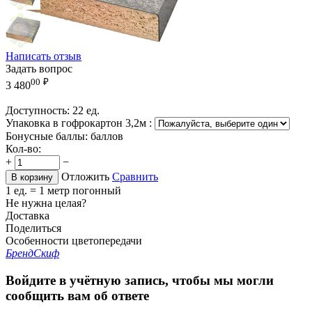
Написать отзыв
Задать вопрос
00
₽
3 480
Доступность:
22 ед.
Упаковка в гофрокартон 3,2м
:
Бонусные баллы:
баллов
Кол-во:
+
−
Отложить
Сравнить
В корзину
1 ед. = 1 метр погонный
Не нужна целая?
Доставка
Поделиться
Особенности цветопередачи
Бренд
Скиф
Войдите в учётную запись, чтобы мы могли
сообщить вам об ответе