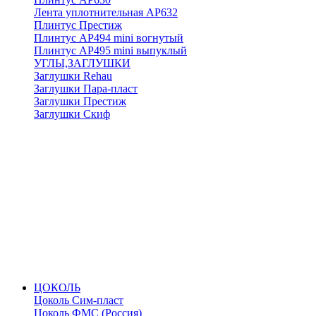
Лента уплотнительная АР632
Плинтус Престиж
Плинтус АР494 mini вогнутый
Плинтус АР495 mini выпуклый
УГЛЫ,ЗАГЛУШКИ
Заглушки Rehau
Заглушки Пара-пласт
Заглушки Престиж
Заглушки Скиф
ЦОКОЛЬ
Цоколь Сим-пласт
Цоколь ФМС (Россия)