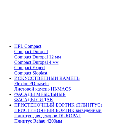
HPL Compact
Compact Duropal
Compact Duropal 12 мм
Compact Duropal 4 мм
Compact Expert
Compact Sloplast
ИСКУССТВЕННЫЙ КАМЕНЬ
Flextone/Durasein
Листовой камень HI-MACS
ФАСАДЫ МЕБЕЛЬНЫЕ
ФАСАДЫ СИДАК
ПРИСТЕНОЧНЫЙ БОРТИК (ПЛИНТУС)
ПРИСТЕНОЧНЫЙ БОРТИК выведенный
Плинтус для декоров DUROPAL
Плинтус Rehau 4200мм