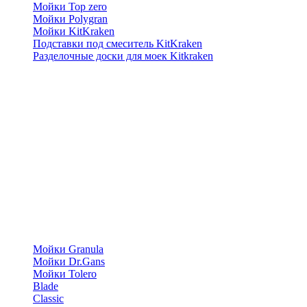
Мойки Top zero
Мойки Polygran
Мойки KitKraken
Подставки под смеситель KitKraken
Разделочные доски для моек Kitkraken
Мойки Granula
Мойки Dr.Gans
Мойки Tolero
Blade
Classic