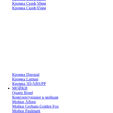
Кромка Скиф 50мм
Кромка Скиф 65мм
Кромка Duropal
Кромка Lamian
Кромка 3D/ABS/PP
МОЙКИ
Quartz Bond
Комплектующие к мойкам
Мойки Aflorn
Мойки Gerhans,Golden Fox
Мойки Paulmark