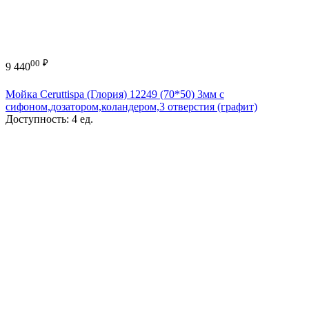
00
₽
9 440
Мойка Ceruttispa (Глория) 12249 (70*50) 3мм с
сифоном,дозатором,коландером,3 отверстия (графит)
Доступность:
4 ед.