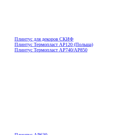
Плинтус для декоров СКИФ
Плинтус Термопласт АР120 (Польша)
Плинтус Термопласт АР740/АР850
Плинтус АР630