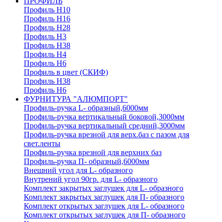
ПРОФИЛЬ
Профиль H10
Профиль H16
Профиль H28
Профиль H3
Профиль H38
Профиль H4
Профиль H6
Профиль в цвет (СКИФ)
Профиль H38
Профиль H6
ФУРНИТУРА "АЛЮМПОРТ"
Профиль-ручка L- образный,6000мм
Профиль-ручка вертикальный боковой,3000мм
Профиль-ручка вертикальный средний,3000мм
Профиль-ручка врезной для верх.баз с пазом для
свет.ленты
Профиль-ручка врезной для верхних баз
Профиль-ручка П- образный,6000мм
Внешний угол для L- образного
Внутрений угол 90гр. для L- образного
Комплект закрытых заглушек для L- образного
Комплект закрытых заглушек для П- образного
Комплект открытых заглушек для L- образного
Комплект открытых заглушек для П- образного