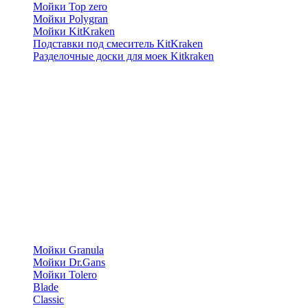
Мойки Top zero
Мойки Polygran
Мойки KitKraken
Подставки под смеситель KitKraken
Разделочные доски для моек Kitkraken
Мойки Granula
Мойки Dr.Gans
Мойки Tolero
Blade
Classic