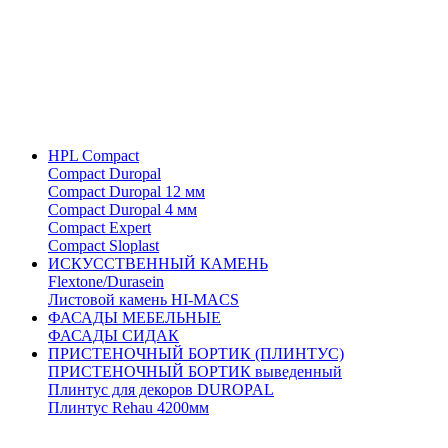
HPL Compact
Compact Duropal
Compact Duropal 12 мм
Compact Duropal 4 мм
Compact Expert
Compact Sloplast
ИСКУССТВЕННЫЙ КАМЕНЬ
Flextone/Durasein
Листовой камень HI-MACS
ФАСАДЫ МЕБЕЛЬНЫЕ
ФАСАДЫ СИДАК
ПРИСТЕНОЧНЫЙ БОРТИК (ПЛИНТУС)
ПРИСТЕНОЧНЫЙ БОРТИК выведенный
Плинтус для декоров DUROPAL
Плинтус Rehau 4200мм