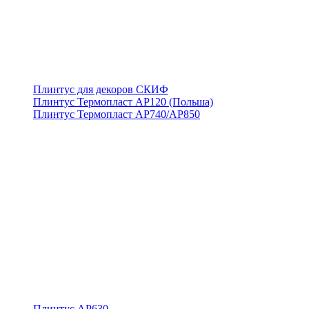
Плинтус для декоров СКИФ
Плинтус Термопласт АР120 (Польша)
Плинтус Термопласт АР740/АР850
Плинтус АР630