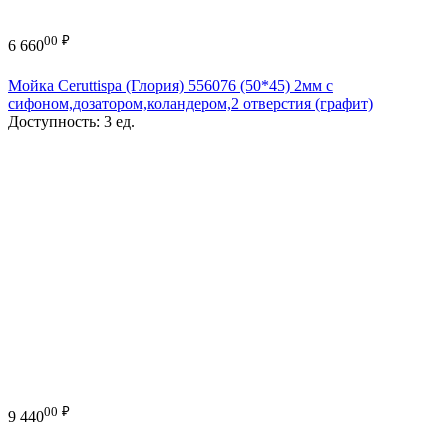
00
₽
6 660
Мойка Ceruttispa (Глория) 556076 (50*45) 2мм с
сифоном,дозатором,коландером,2 отверстия (графит)
Доступность:
3 ед.
00
₽
9 440