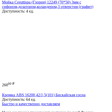
Мойка Ceruttispa (Глория) 12249 (70*50) 3мм с
сифоном,дозатором,коландером,3 отверстия (графит)
Доступность:
4 ед.
00
₽
260
Кромка ABS 16200 42/1,5(101) Бискайская сосна
Доступность:
64 ед.
Быстро и качественно доставляем