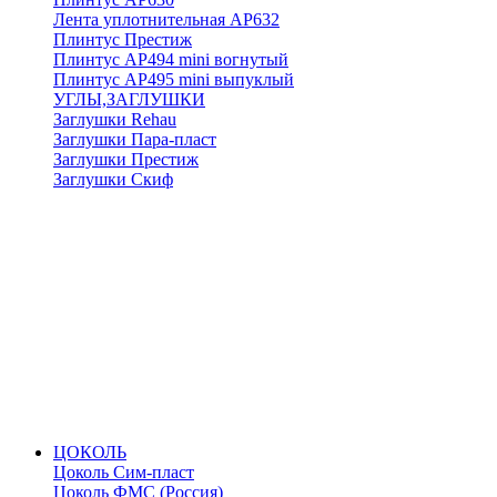
Лента уплотнительная АР632
Плинтус Престиж
Плинтус АР494 mini вогнутый
Плинтус АР495 mini выпуклый
УГЛЫ,ЗАГЛУШКИ
Заглушки Rehau
Заглушки Пара-пласт
Заглушки Престиж
Заглушки Скиф
ЦОКОЛЬ
Цоколь Сим-пласт
Цоколь ФМС (Россия)