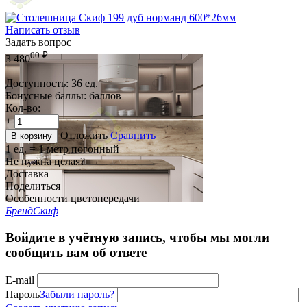
Написать отзыв
Задать вопрос
00
₽
3 480
Доступность:
36 ед.
Бонусные баллы:
баллов
Кол-во:
+
−
Отложить
Сравнить
В корзину
1 ед. = 1 метр погонный
Не нужна целая?
Доставка
Поделиться
Особенности цветопередачи
Бренд
Скиф
Войдите в учётную запись, чтобы мы могли
сообщить вам об ответе
E-mail
Пароль
Забыли пароль?