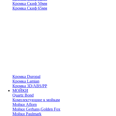
Кромка Скиф 50мм
Кромка Скиф 65мм
Кромка Duropal
Кромка Lamian
Кромка 3D/ABS/PP
МОЙКИ
Quartz Bond
Комплектующие к мойкам
Мойки Aflorn
Мойки Gerhans,Golden Fox
Мойки Paulmark