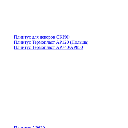
Плинтус для декоров СКИФ
Плинтус Термопласт АР120 (Польша)
Плинтус Термопласт АР740/АР850
Плинтус АР630