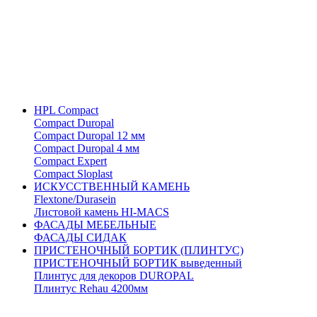
HPL Compact
Compact Duropal
Compact Duropal 12 мм
Compact Duropal 4 мм
Compact Expert
Compact Sloplast
ИСКУССТВЕННЫЙ КАМЕНЬ
Flextone/Durasein
Листовой камень HI-MACS
ФАСАДЫ МЕБЕЛЬНЫЕ
ФАСАДЫ СИДАК
ПРИСТЕНОЧНЫЙ БОРТИК (ПЛИНТУС)
ПРИСТЕНОЧНЫЙ БОРТИК выведенный
Плинтус для декоров DUROPAL
Плинтус Rehau 4200мм