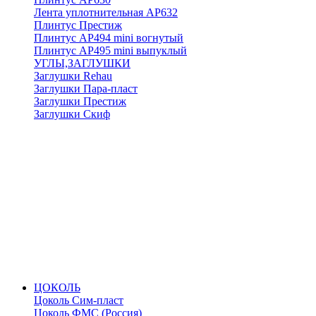
Лента уплотнительная АР632
Плинтус Престиж
Плинтус АР494 mini вогнутый
Плинтус АР495 mini выпуклый
УГЛЫ,ЗАГЛУШКИ
Заглушки Rehau
Заглушки Пара-пласт
Заглушки Престиж
Заглушки Скиф
ЦОКОЛЬ
Цоколь Сим-пласт
Цоколь ФМС (Россия)