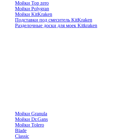
Мойки Top zero
Мойки Polygran
Мойки KitKraken
Подставки под смеситель KitKraken
Разделочные доски для моек Kitkraken
Мойки Granula
Мойки Dr.Gans
Мойки Tolero
Blade
Classic