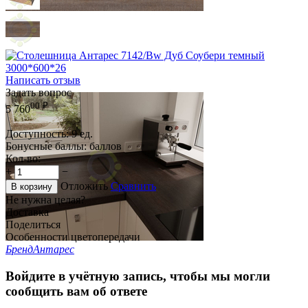
Написать отзыв
Задать вопрос
00
₽
5 760
Доступность:
9 ед.
Бонусные баллы:
баллов
Кол-во:
+
−
Отложить
Сравнить
В корзину
Не нужна целая?
Доставка
Поделиться
Особенности цветопередачи
Бренд
Антарес
Войдите в учётную запись, чтобы мы могли
сообщить вам об ответе