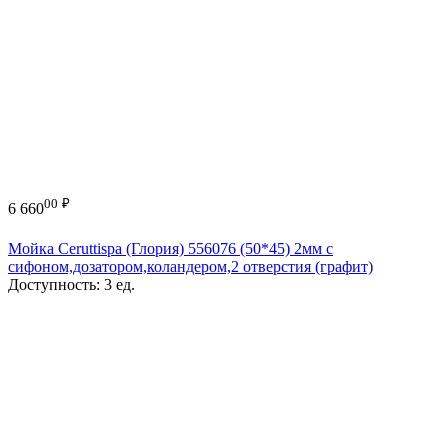
00
₽
6 660
Мойка Ceruttispa (Глория) 556076 (50*45) 2мм с
сифоном,дозатором,коландером,2 отверстия (графит)
Доступность:
3 ед.