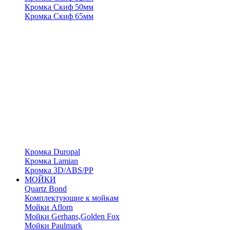
Кромка Скиф 50мм
Кромка Скиф 65мм
Кромка Duropal
Кромка Lamian
Кромка 3D/ABS/PP
МОЙКИ
Quartz Bond
Комплектующие к мойкам
Мойки Aflorn
Мойки Gerhans,Golden Fox
Мойки Paulmark