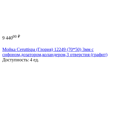
00
₽
9 440
Мойка Ceruttispa (Глория) 12249 (70*50) 3мм с
сифоном,дозатором,коландером,3 отверстия (графит)
Доступность:
4 ед.