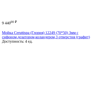
00
₽
9 440
Мойка Ceruttispa (Глория) 12249 (70*50) 3мм с
сифоном,дозатором,коландером,3 отверстия (графит)
Доступность:
4 ед.