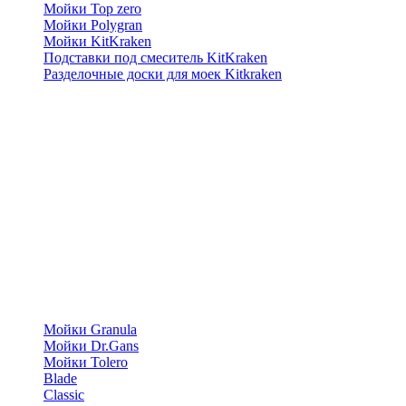
Мойки Top zero
Мойки Polygran
Мойки KitKraken
Подставки под смеситель KitKraken
Разделочные доски для моек Kitkraken
Мойки Granula
Мойки Dr.Gans
Мойки Tolero
Blade
Classic