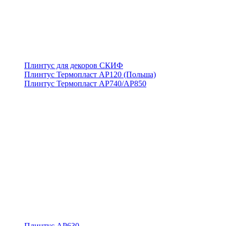
Плинтус для декоров СКИФ
Плинтус Термопласт АР120 (Польша)
Плинтус Термопласт АР740/АР850
Плинтус АР630