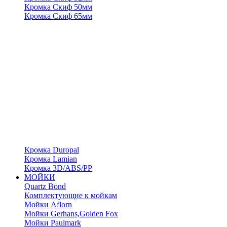
Кромка Скиф 50мм
Кромка Скиф 65мм
Кромка Duropal
Кромка Lamian
Кромка 3D/ABS/PP
МОЙКИ
Quartz Bond
Комплектующие к мойкам
Мойки Aflorn
Мойки Gerhans,Golden Fox
Мойки Paulmark