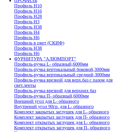
ПРОФИЛЬ
Профиль H10
Профиль H16
Профиль H28
Профиль H3
Профиль H38
Профиль H4
Профиль H6
Профиль в цвет (СКИФ)
Профиль H38
Профиль H6
ФУРНИТУРА "АЛЮМПОРТ"
Профиль-ручка L- образный,6000мм
Профиль-ручка вертикальный боковой,3000мм
Профиль-ручка вертикальный средний,3000мм
Профиль-ручка врезной для верх.баз с пазом для
свет.ленты
Профиль-ручка врезной для верхних баз
Профиль-ручка П- образный,6000мм
Внешний угол для L- образного
Внутрений угол 90гр. для L- образного
Комплект закрытых заглушек для L- образного
Комплект закрытых заглушек для П- образного
Комплект открытых заглушек для L- образного
Комплект открытых заглушек для П- образного