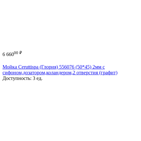
00
₽
6 660
Мойка Ceruttispa (Глория) 556076 (50*45) 2мм с
сифоном,дозатором,коландером,2 отверстия (графит)
Доступность:
3 ед.