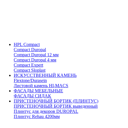
HPL Compact
Compact Duropal
Compact Duropal 12 мм
Compact Duropal 4 мм
Compact Expert
Compact Sloplast
ИСКУССТВЕННЫЙ КАМЕНЬ
Flextone/Durasein
Листовой камень HI-MACS
ФАСАДЫ МЕБЕЛЬНЫЕ
ФАСАДЫ СИДАК
ПРИСТЕНОЧНЫЙ БОРТИК (ПЛИНТУС)
ПРИСТЕНОЧНЫЙ БОРТИК выведенный
Плинтус для декоров DUROPAL
Плинтус Rehau 4200мм