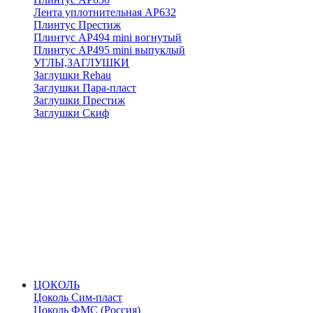
Лента уплотнительная АР632
Плинтус Престиж
Плинтус АР494 mini вогнутый
Плинтус АР495 mini выпуклый
УГЛЫ,ЗАГЛУШКИ
Заглушки Rehau
Заглушки Пара-пласт
Заглушки Престиж
Заглушки Скиф
ЦОКОЛЬ
Цоколь Сим-пласт
Цоколь ФМС (Россия)