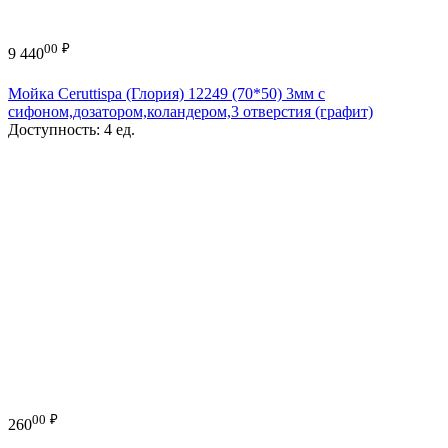
00
₽
9 440
Мойка Ceruttispa (Глория) 12249 (70*50) 3мм с
сифоном,дозатором,коландером,3 отверстия (графит)
Доступность:
4 ед.
00
₽
260