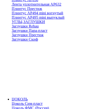
Лента уплотнительная АР632
Плинтус Престиж
Плинтус АР494 mini вогнутый
Плинтус АР495 mini выпуклый
УГЛЫ,ЗАГЛУШКИ
Заглушки Rehau
Заглушки Пара-пласт
Заглушки Престиж
Заглушки Скиф
ЦОКОЛЬ
Цоколь Сим-пласт
Цоколь ФМС (Россия)