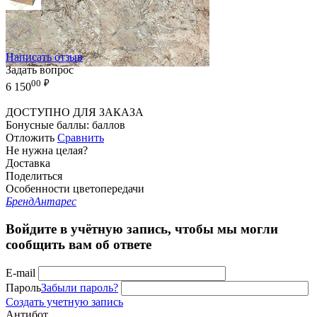
Написать отзыв
Задать вопрос
00
₽
6 150
ДОСТУПНО ДЛЯ ЗАКАЗА
Бонусные баллы:
баллов
Отложить
Сравнить
Не нужна целая?
Доставка
Поделиться
Особенности цветопередачи
Бренд
Антарес
Войдите в учётную запись, чтобы мы могли
сообщить вам об ответе
E-mail
Пароль
Забыли пароль?
Создать учетную запись
Антибот