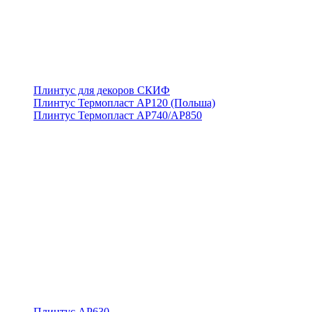
Плинтус для декоров СКИФ
Плинтус Термопласт АР120 (Польша)
Плинтус Термопласт АР740/АР850
Плинтус АР630