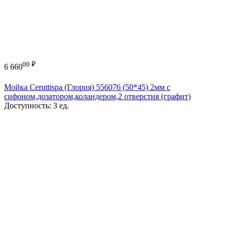
00
₽
6 660
Мойка Ceruttispa (Глория) 556076 (50*45) 2мм с
сифоном,дозатором,коландером,2 отверстия (графит)
Доступность:
3 ед.