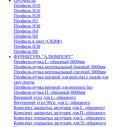
ПРОФИЛЬ
Профиль H10
Профиль H16
Профиль H28
Профиль H3
Профиль H38
Профиль H4
Профиль H6
Профиль в цвет (СКИФ)
Профиль H38
Профиль H6
ФУРНИТУРА "АЛЮМПОРТ"
Профиль-ручка L- образный,6000мм
Профиль-ручка вертикальный боковой,3000мм
Профиль-ручка вертикальный средний,3000мм
Профиль-ручка врезной для верх.баз с пазом для
свет.ленты
Профиль-ручка врезной для верхних баз
Профиль-ручка П- образный,6000мм
Внешний угол для L- образного
Внутрений угол 90гр. для L- образного
Комплект закрытых заглушек для L- образного
Комплект закрытых заглушек для П- образного
Комплект открытых заглушек для L- образного
Комплект открытых заглушек для П- образного