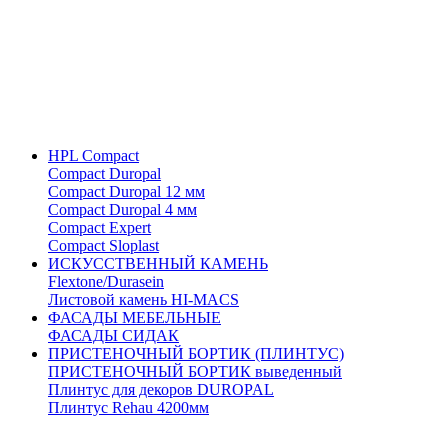
HPL Compact
Compact Duropal
Compact Duropal 12 мм
Compact Duropal 4 мм
Compact Expert
Compact Sloplast
ИСКУССТВЕННЫЙ КАМЕНЬ
Flextone/Durasein
Листовой камень HI-MACS
ФАСАДЫ МЕБЕЛЬНЫЕ
ФАСАДЫ СИДАК
ПРИСТЕНОЧНЫЙ БОРТИК (ПЛИНТУС)
ПРИСТЕНОЧНЫЙ БОРТИК выведенный
Плинтус для декоров DUROPAL
Плинтус Rehau 4200мм