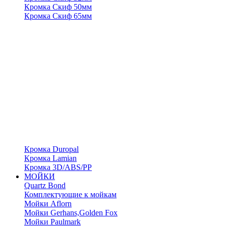
Кромка Скиф 50мм
Кромка Скиф 65мм
Кромка Duropal
Кромка Lamian
Кромка 3D/ABS/PP
МОЙКИ
Quartz Bond
Комплектующие к мойкам
Мойки Aflorn
Мойки Gerhans,Golden Fox
Мойки Paulmark