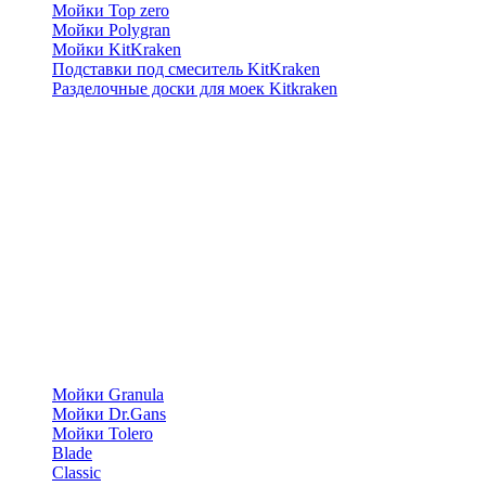
Мойки Top zero
Мойки Polygran
Мойки KitKraken
Подставки под смеситель KitKraken
Разделочные доски для моек Kitkraken
Мойки Granula
Мойки Dr.Gans
Мойки Tolero
Blade
Classic