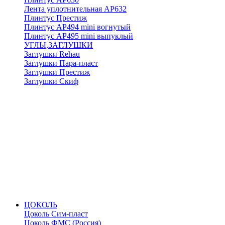
Лента уплотнительная АР632
Плинтус Престиж
Плинтус АР494 mini вогнутый
Плинтус АР495 mini выпуклый
УГЛЫ,ЗАГЛУШКИ
Заглушки Rehau
Заглушки Пара-пласт
Заглушки Престиж
Заглушки Скиф
ЦОКОЛЬ
Цоколь Сим-пласт
Цоколь ФМС (Россия)