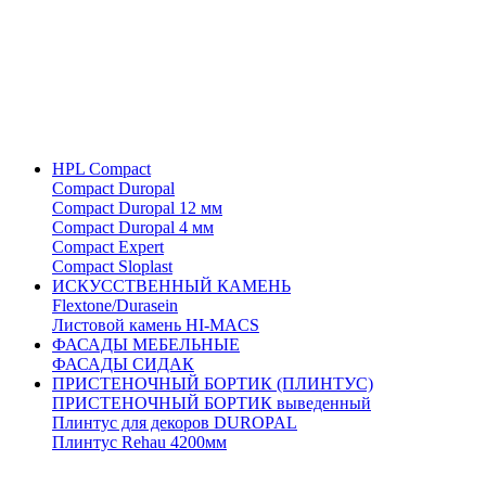
HPL Compact
Compact Duropal
Compact Duropal 12 мм
Compact Duropal 4 мм
Compact Expert
Compact Sloplast
ИСКУССТВЕННЫЙ КАМЕНЬ
Flextone/Durasein
Листовой камень HI-MACS
ФАСАДЫ МЕБЕЛЬНЫЕ
ФАСАДЫ СИДАК
ПРИСТЕНОЧНЫЙ БОРТИК (ПЛИНТУС)
ПРИСТЕНОЧНЫЙ БОРТИК выведенный
Плинтус для декоров DUROPAL
Плинтус Rehau 4200мм