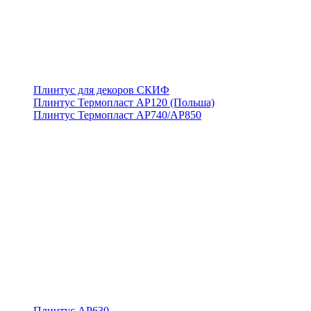
Плинтус для декоров СКИФ
Плинтус Термопласт АР120 (Польша)
Плинтус Термопласт АР740/АР850
Плинтус АР630