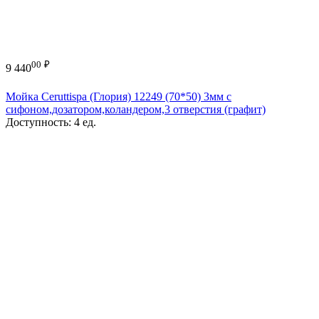
00
₽
9 440
Мойка Ceruttispa (Глория) 12249 (70*50) 3мм с
сифоном,дозатором,коландером,3 отверстия (графит)
Доступность:
4 ед.