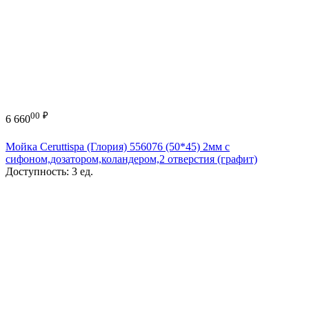
00
₽
6 660
Мойка Ceruttispa (Глория) 556076 (50*45) 2мм с
сифоном,дозатором,коландером,2 отверстия (графит)
Доступность:
3 ед.