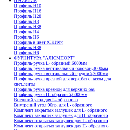
ПРОФИЛЬ
Профиль H10
Профиль H16
Профиль H28
Профиль H3
Профиль H38
Профиль H4
Профиль H6
Профиль в цвет (СКИФ)
Профиль H38
Профиль H6
ФУРНИТУРА "АЛЮМПОРТ"
Профиль-ручка L- образный,6000мм
Профиль-ручка вертикальный боковой,3000мм
Профиль-ручка вертикальный средний,3000мм
Профиль-ручка врезной для верх.баз с пазом для
свет.ленты
Профиль-ручка врезной для верхних баз
Профиль-ручка П- образный,6000мм
Внешний угол для L- образного
Внутрений угол 90гр. для L- образного
Комплект закрытых заглушек для L- образного
Комплект закрытых заглушек для П- образного
Комплект открытых заглушек для L- образного
Комплект открытых заглушек для П- образного