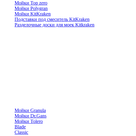
Мойки Top zero
Мойки Polygran
Мойки KitKraken
Подставки под смеситель KitKraken
Разделочные доски для моек Kitkraken
Мойки Granula
Мойки Dr.Gans
Мойки Tolero
Blade
Classic