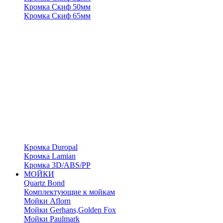
Кромка Скиф 50мм
Кромка Скиф 65мм
Кромка Duropal
Кромка Lamian
Кромка 3D/ABS/PP
МОЙКИ
Quartz Bond
Комплектующие к мойкам
Мойки Aflorn
Мойки Gerhans,Golden Fox
Мойки Paulmark