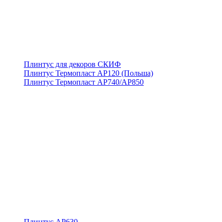
Плинтус для декоров СКИФ
Плинтус Термопласт АР120 (Польша)
Плинтус Термопласт АР740/АР850
Плинтус АР630