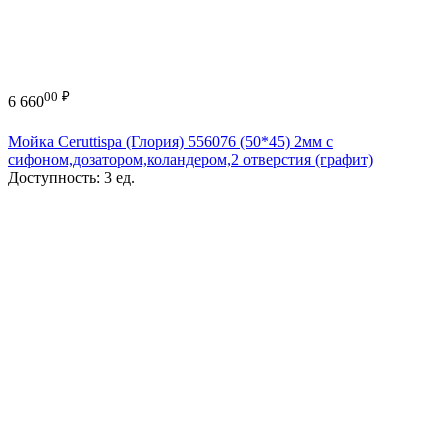
00
₽
6 660
Мойка Ceruttispa (Глория) 556076 (50*45) 2мм с
сифоном,дозатором,коландером,2 отверстия (графит)
Доступность:
3 ед.