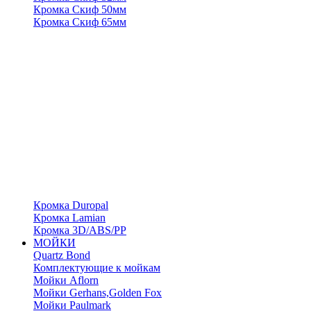
Кромка Скиф 50мм
Кромка Скиф 65мм
Кромка Duropal
Кромка Lamian
Кромка 3D/ABS/PP
МОЙКИ
Quartz Bond
Комплектующие к мойкам
Мойки Aflorn
Мойки Gerhans,Golden Fox
Мойки Paulmark