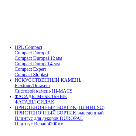
HPL Compact
Compact Duropal
Compact Duropal 12 мм
Compact Duropal 4 мм
Compact Expert
Compact Sloplast
ИСКУССТВЕННЫЙ КАМЕНЬ
Flextone/Durasein
Листовой камень HI-MACS
ФАСАДЫ МЕБЕЛЬНЫЕ
ФАСАДЫ СИДАК
ПРИСТЕНОЧНЫЙ БОРТИК (ПЛИНТУС)
ПРИСТЕНОЧНЫЙ БОРТИК выведенный
Плинтус для декоров DUROPAL
Плинтус Rehau 4200мм