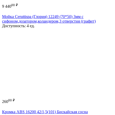
00
₽
9 440
Мойка Ceruttispa (Глория) 12249 (70*50) 3мм с
сифоном,дозатором,коландером,3 отверстия (графит)
Доступность:
4 ед.
00
₽
260
Кромка ABS 16200 42/1,5(101) Бискайская сосна