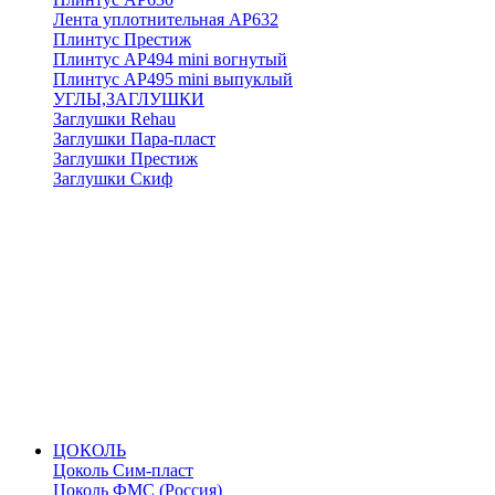
Лента уплотнительная АР632
Плинтус Престиж
Плинтус АР494 mini вогнутый
Плинтус АР495 mini выпуклый
УГЛЫ,ЗАГЛУШКИ
Заглушки Rehau
Заглушки Пара-пласт
Заглушки Престиж
Заглушки Скиф
ЦОКОЛЬ
Цоколь Сим-пласт
Цоколь ФМС (Россия)