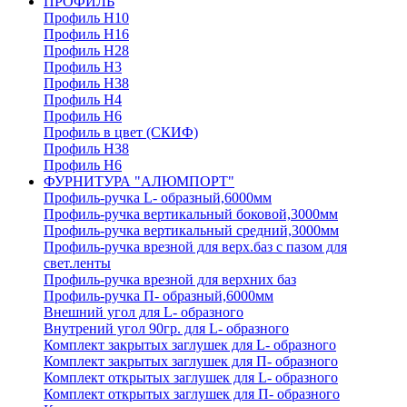
ПРОФИЛЬ
Профиль H10
Профиль H16
Профиль H28
Профиль H3
Профиль H38
Профиль H4
Профиль H6
Профиль в цвет (СКИФ)
Профиль H38
Профиль H6
ФУРНИТУРА "АЛЮМПОРТ"
Профиль-ручка L- образный,6000мм
Профиль-ручка вертикальный боковой,3000мм
Профиль-ручка вертикальный средний,3000мм
Профиль-ручка врезной для верх.баз с пазом для
свет.ленты
Профиль-ручка врезной для верхних баз
Профиль-ручка П- образный,6000мм
Внешний угол для L- образного
Внутрений угол 90гр. для L- образного
Комплект закрытых заглушек для L- образного
Комплект закрытых заглушек для П- образного
Комплект открытых заглушек для L- образного
Комплект открытых заглушек для П- образного