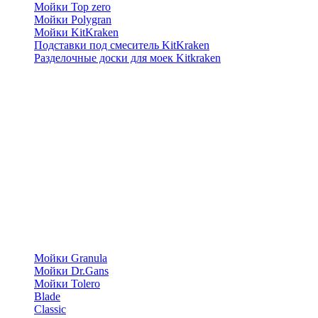
Мойки Top zero
Мойки Polygran
Мойки KitKraken
Подставки под смеситель KitKraken
Разделочные доски для моек Kitkraken
Мойки Granula
Мойки Dr.Gans
Мойки Tolero
Blade
Classic