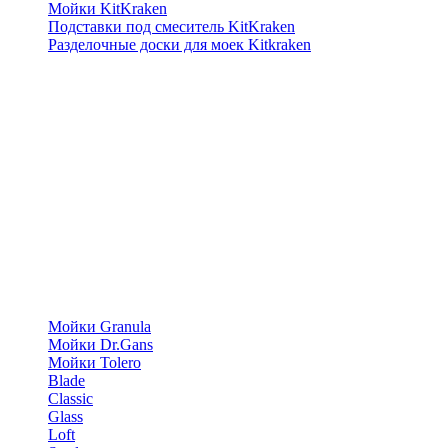
Мойки KitKraken
Подставки под смеситель KitKraken
Разделочные доски для моек Kitkraken
Мойки Granula
Мойки Dr.Gans
Мойки Tolero
Blade
Classic
Glass
Loft