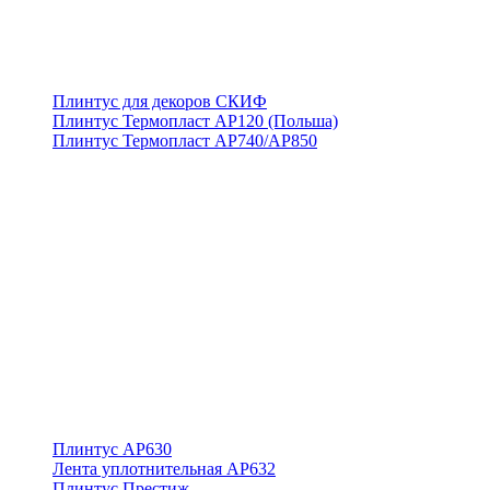
Плинтус для декоров СКИФ
Плинтус Термопласт АР120 (Польша)
Плинтус Термопласт АР740/АР850
Плинтус АР630
Лента уплотнительная АР632
Плинтус Престиж