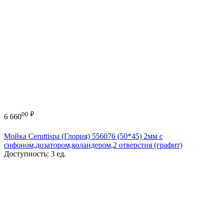
00
₽
6 660
Мойка Ceruttispa (Глория) 556076 (50*45) 2мм с
сифоном,дозатором,коландером,2 отверстия (графит)
Доступность:
3 ед.