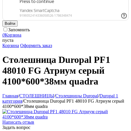
Войти
Запомнить
0
Корзина
пуста
Корзина
Оформить заказ
Столешница Duropal PF1
48010 FG Атриум серый
4100*600*38мм quadra
Главная
/
СТОЛЕШНИЦЫ
/
Столешницы Duropal
/
Duropal 1
категория
/
Столешница Duropal PF1 48010 FG Атриум серый
4100*600*38мм quadra
Написать отзыв
Задать вопрос