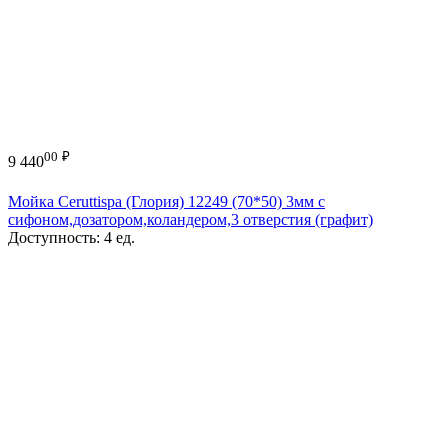
00
₽
9 440
Мойка Ceruttispa (Глория) 12249 (70*50) 3мм с
сифоном,дозатором,коландером,3 отверстия (графит)
Доступность:
4 ед.