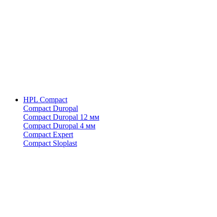
HPL Compact
Compact Duropal
Compact Duropal 12 мм
Compact Duropal 4 мм
Compact Expert
Compact Sloplast