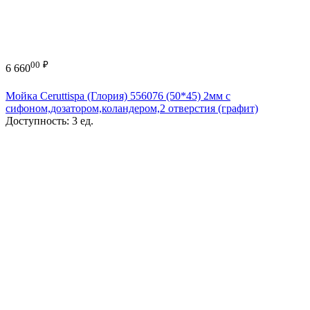
00
₽
6 660
Мойка Ceruttispa (Глория) 556076 (50*45) 2мм с
сифоном,дозатором,коландером,2 отверстия (графит)
Доступность:
3 ед.