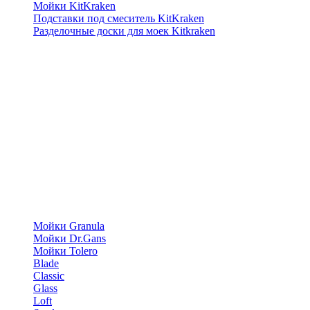
Мойки KitKraken
Подставки под смеситель KitKraken
Разделочные доски для моек Kitkraken
Мойки Granula
Мойки Dr.Gans
Мойки Tolero
Blade
Classic
Glass
Loft