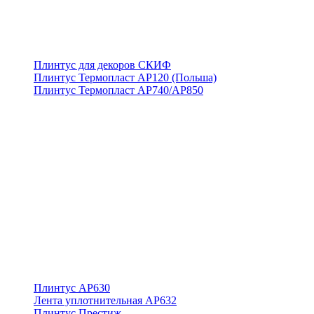
Плинтус для декоров СКИФ
Плинтус Термопласт АР120 (Польша)
Плинтус Термопласт АР740/АР850
Плинтус АР630
Лента уплотнительная АР632
Плинтус Престиж