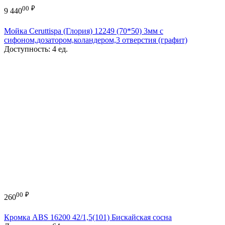
00
₽
9 440
Мойка Ceruttispa (Глория) 12249 (70*50) 3мм с
сифоном,дозатором,коландером,3 отверстия (графит)
Доступность:
4 ед.
00
₽
260
Кромка ABS 16200 42/1,5(101) Бискайская сосна