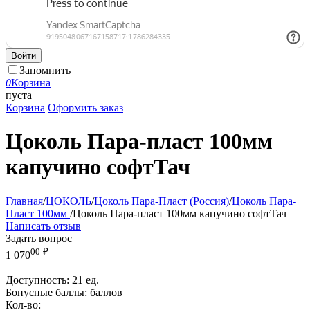
Войти
Запомнить
0
Корзина
пуста
Корзина
Оформить заказ
Цоколь Пара-пласт 100мм
капучино софтТач
Главная
/
ЦОКОЛЬ
/
Цоколь Пара-Пласт (Россия)
/
Цоколь Пара-
Пласт 100мм
/
Цоколь Пара-пласт 100мм капучино софтТач
Написать отзыв
Задать вопрос
00
₽
1 070
Доступность:
21 ед.
Бонусные баллы:
баллов
Кол-во: