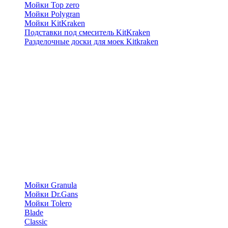
Мойки Top zero
Мойки Polygran
Мойки KitKraken
Подставки под смеситель KitKraken
Разделочные доски для моек Kitkraken
Мойки Granula
Мойки Dr.Gans
Мойки Tolero
Blade
Classic