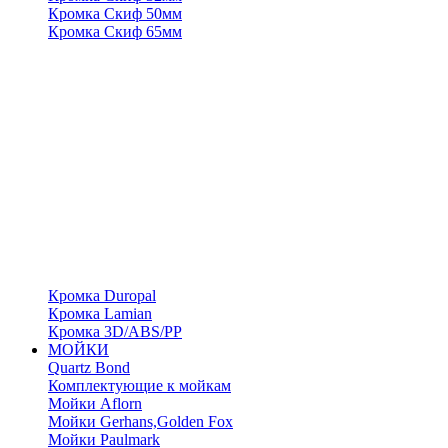
Кромка Скиф 50мм
Кромка Скиф 65мм
Кромка Duropal
Кромка Lamian
Кромка 3D/ABS/PP
МОЙКИ
Quartz Bond
Комплектующие к мойкам
Мойки Aflorn
Мойки Gerhans,Golden Fox
Мойки Paulmark