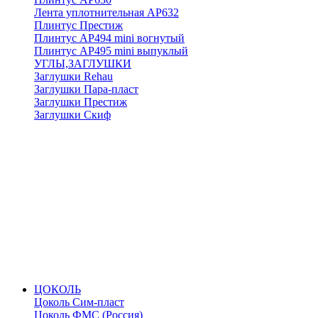
Лента уплотнительная АР632
Плинтус Престиж
Плинтус АР494 mini вогнутый
Плинтус АР495 mini выпуклый
УГЛЫ,ЗАГЛУШКИ
Заглушки Rehau
Заглушки Пара-пласт
Заглушки Престиж
Заглушки Скиф
ЦОКОЛЬ
Цоколь Сим-пласт
Цоколь ФМС (Россия)