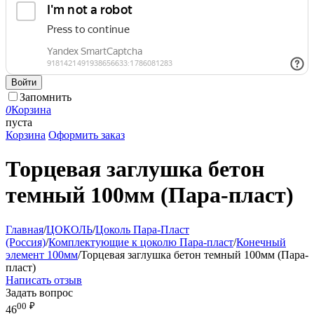
Войти
Запомнить
0
Корзина
пуста
Корзина
Оформить заказ
Торцевая заглушка бетон
темный 100мм (Пара-пласт)
Главная
/
ЦОКОЛЬ
/
Цоколь Пара-Пласт
(Россия)
/
Комплектующие к цоколю Пара-пласт
/
Конечный
элемент 100мм
/
Торцевая заглушка бетон темный 100мм (Пара-
пласт)
Написать отзыв
Задать вопрос
00
₽
46