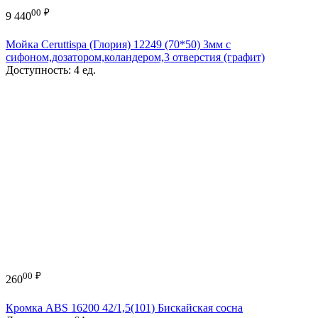
00
₽
9 440
Мойка Ceruttispa (Глория) 12249 (70*50) 3мм с
сифоном,дозатором,коландером,3 отверстия (графит)
Доступность:
4 ед.
00
₽
260
Кромка ABS 16200 42/1,5(101) Бискайская сосна