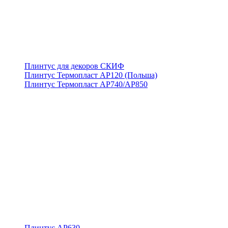
Плинтус для декоров СКИФ
Плинтус Термопласт АР120 (Польша)
Плинтус Термопласт АР740/АР850
Плинтус АР630