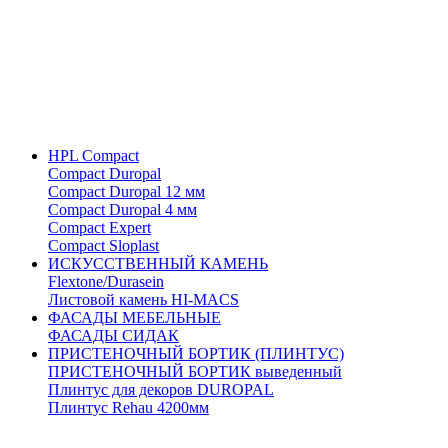
HPL Compact
Compact Duropal
Compact Duropal 12 мм
Compact Duropal 4 мм
Compact Expert
Compact Sloplast
ИСКУССТВЕННЫЙ КАМЕНЬ
Flextone/Durasein
Листовой камень HI-MACS
ФАСАДЫ МЕБЕЛЬНЫЕ
ФАСАДЫ СИДАК
ПРИСТЕНОЧНЫЙ БОРТИК (ПЛИНТУС)
ПРИСТЕНОЧНЫЙ БОРТИК выведенный
Плинтус для декоров DUROPAL
Плинтус Rehau 4200мм