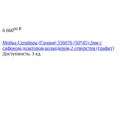
00
₽
6 660
Мойка Ceruttispa (Глория) 556076 (50*45) 2мм с
сифоном,дозатором,коландером,2 отверстия (графит)
Доступность:
3 ед.