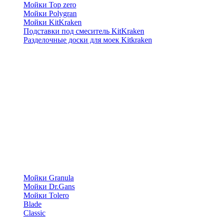
Мойки Top zero
Мойки Polygran
Мойки KitKraken
Подставки под смеситель KitKraken
Разделочные доски для моек Kitkraken
Мойки Granula
Мойки Dr.Gans
Мойки Tolero
Blade
Classic