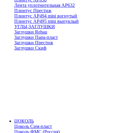
Лента уплотнительная АР632
Плинтус Престиж
Плинтус АР494 mini вогнутый
Плинтус АР495 mini выпуклый
УГЛЫ,ЗАГЛУШКИ
Заглушки Rehau
Заглушки Пара-пласт
Заглушки Престиж
Заглушки Скиф
ЦОКОЛЬ
Цоколь Сим-пласт
Цоколь ФМС (Россия)