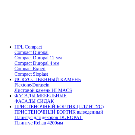
HPL Compact
Compact Duropal
Compact Duropal 12 мм
Compact Duropal 4 мм
Compact Expert
Compact Sloplast
ИСКУССТВЕННЫЙ КАМЕНЬ
Flextone/Durasein
Листовой камень HI-MACS
ФАСАДЫ МЕБЕЛЬНЫЕ
ФАСАДЫ СИДАК
ПРИСТЕНОЧНЫЙ БОРТИК (ПЛИНТУС)
ПРИСТЕНОЧНЫЙ БОРТИК выведенный
Плинтус для декоров DUROPAL
Плинтус Rehau 4200мм