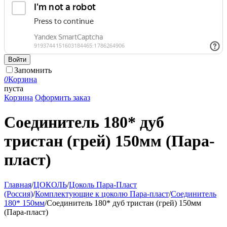
Войти
Запомнить
0
Корзина
пуста
Корзина
Оформить заказ
Соединитель 180* дуб
тристан (грей) 150мм (Пара-
пласт)
Главная
/
ЦОКОЛЬ
/
Цоколь Пара-Пласт
(Россия)
/
Комплектующие к цоколю Пара-пласт
/
Соединитель
180* 150мм
/
Соединитель 180* дуб тристан (грей) 150мм
(Пара-пласт)