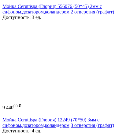
Мойка Ceruttispa (Глория) 556076 (50*45) 2мм с
сифоном,дозатором,коландером,2 отверстия (графит)
Доступность:
3 ед.
00
₽
9 440
Мойка Ceruttispa (Глория) 12249 (70*50) 3мм с
сифоном,дозатором,коландером,3 отверстия (графит)
Доступность:
4 ед.