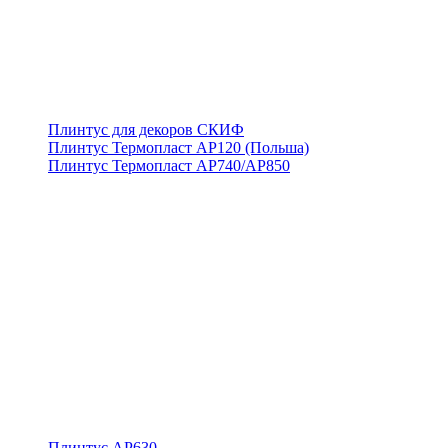
Плинтус для декоров СКИФ
Плинтус Термопласт АР120 (Польша)
Плинтус Термопласт АР740/АР850
Плинтус АР630