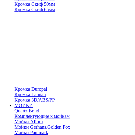
Кромка Скиф 50мм
Кромка Скиф 65мм
Кромка Duropal
Кромка Lamian
Кромка 3D/ABS/PP
МОЙКИ
Quartz Bond
Комплектующие к мойкам
Мойки Aflorn
Мойки Gerhans,Golden Fox
Мойки Paulmark