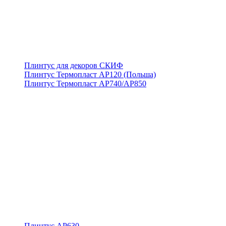
Плинтус для декоров СКИФ
Плинтус Термопласт АР120 (Польша)
Плинтус Термопласт АР740/АР850
Плинтус АР630