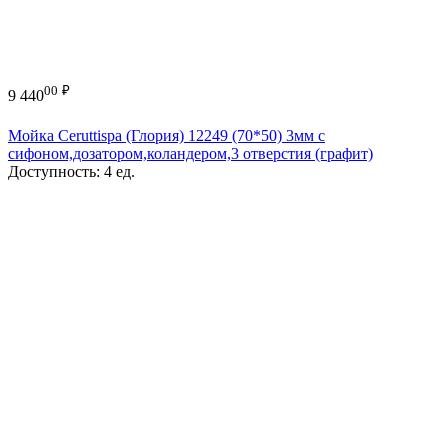
00
₽
9 440
Мойка Ceruttispa (Глория) 12249 (70*50) 3мм с
сифоном,дозатором,коландером,3 отверстия (графит)
Доступность:
4 ед.