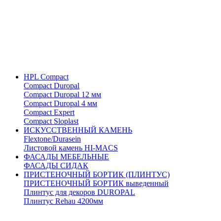
HPL Compact
Compact Duropal
Compact Duropal 12 мм
Compact Duropal 4 мм
Compact Expert
Compact Sloplast
ИСКУССТВЕННЫЙ КАМЕНЬ
Flextone/Durasein
Листовой камень HI-MACS
ФАСАДЫ МЕБЕЛЬНЫЕ
ФАСАДЫ СИДАК
ПРИСТЕНОЧНЫЙ БОРТИК (ПЛИНТУС)
ПРИСТЕНОЧНЫЙ БОРТИК выведенный
Плинтус для декоров DUROPAL
Плинтус Rehau 4200мм