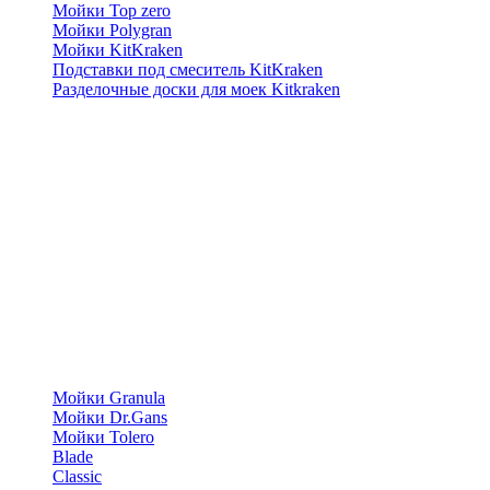
Мойки Top zero
Мойки Polygran
Мойки KitKraken
Подставки под смеситель KitKraken
Разделочные доски для моек Kitkraken
Мойки Granula
Мойки Dr.Gans
Мойки Tolero
Blade
Classic