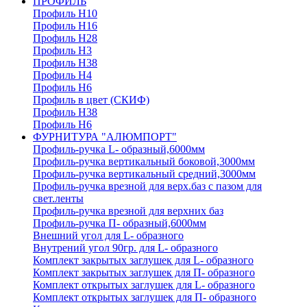
ПРОФИЛЬ
Профиль H10
Профиль H16
Профиль H28
Профиль H3
Профиль H38
Профиль H4
Профиль H6
Профиль в цвет (СКИФ)
Профиль H38
Профиль H6
ФУРНИТУРА "АЛЮМПОРТ"
Профиль-ручка L- образный,6000мм
Профиль-ручка вертикальный боковой,3000мм
Профиль-ручка вертикальный средний,3000мм
Профиль-ручка врезной для верх.баз с пазом для
свет.ленты
Профиль-ручка врезной для верхних баз
Профиль-ручка П- образный,6000мм
Внешний угол для L- образного
Внутрений угол 90гр. для L- образного
Комплект закрытых заглушек для L- образного
Комплект закрытых заглушек для П- образного
Комплект открытых заглушек для L- образного
Комплект открытых заглушек для П- образного