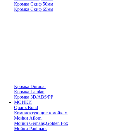
Кромка Скиф 50мм
Кромка Скиф 65мм
Кромка Duropal
Кромка Lamian
Кромка 3D/ABS/PP
МОЙКИ
Quartz Bond
Комплектующие к мойкам
Мойки Aflorn
Мойки Gerhans,Golden Fox
Мойки Paulmark