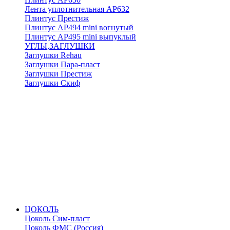
Лента уплотнительная АР632
Плинтус Престиж
Плинтус АР494 mini вогнутый
Плинтус АР495 mini выпуклый
УГЛЫ,ЗАГЛУШКИ
Заглушки Rehau
Заглушки Пара-пласт
Заглушки Престиж
Заглушки Скиф
ЦОКОЛЬ
Цоколь Сим-пласт
Цоколь ФМС (Россия)