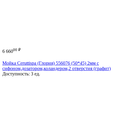
00
₽
6 660
Мойка Ceruttispa (Глория) 556076 (50*45) 2мм с
сифоном,дозатором,коландером,2 отверстия (графит)
Доступность:
3 ед.