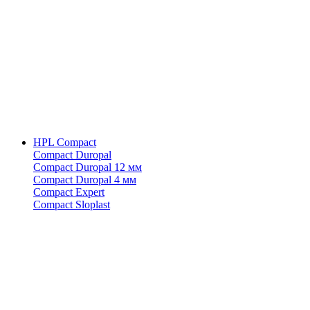
HPL Compact
Compact Duropal
Compact Duropal 12 мм
Compact Duropal 4 мм
Compact Expert
Compact Sloplast