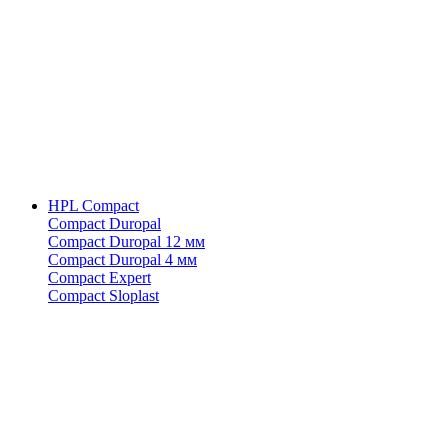
HPL Compact
Compact Duropal
Compact Duropal 12 мм
Compact Duropal 4 мм
Compact Expert
Compact Sloplast