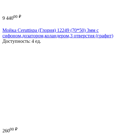
00
₽
9 440
Мойка Ceruttispa (Глория) 12249 (70*50) 3мм с
сифоном,дозатором,коландером,3 отверстия (графит)
Доступность:
4 ед.
00
₽
260