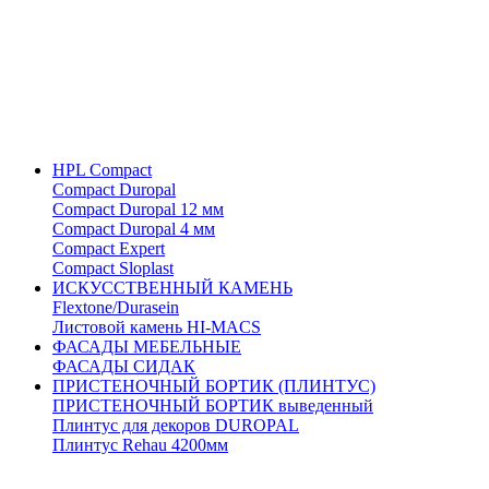
HPL Compact
Compact Duropal
Compact Duropal 12 мм
Compact Duropal 4 мм
Compact Expert
Compact Sloplast
ИСКУССТВЕННЫЙ КАМЕНЬ
Flextone/Durasein
Листовой камень HI-MACS
ФАСАДЫ МЕБЕЛЬНЫЕ
ФАСАДЫ СИДАК
ПРИСТЕНОЧНЫЙ БОРТИК (ПЛИНТУС)
ПРИСТЕНОЧНЫЙ БОРТИК выведенный
Плинтус для декоров DUROPAL
Плинтус Rehau 4200мм