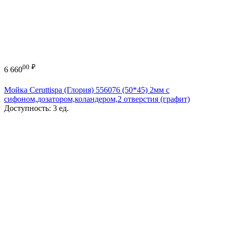
00
₽
6 660
Мойка Ceruttispa (Глория) 556076 (50*45) 2мм с
сифоном,дозатором,коландером,2 отверстия (графит)
Доступность:
3 ед.