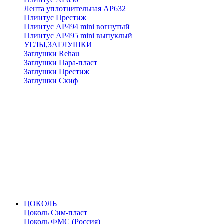
Лента уплотнительная АР632
Плинтус Престиж
Плинтус АР494 mini вогнутый
Плинтус АР495 mini выпуклый
УГЛЫ,ЗАГЛУШКИ
Заглушки Rehau
Заглушки Пара-пласт
Заглушки Престиж
Заглушки Скиф
ЦОКОЛЬ
Цоколь Сим-пласт
Цоколь ФМС (Россия)