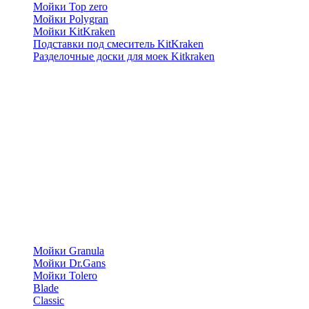
Мойки Top zero
Мойки Polygran
Мойки KitKraken
Подставки под смеситель KitKraken
Разделочные доски для моек Kitkraken
Мойки Granula
Мойки Dr.Gans
Мойки Tolero
Blade
Classic