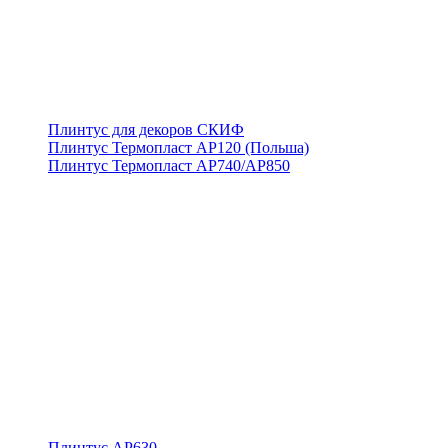
Плинтус для декоров СКИФ
Плинтус Термопласт АР120 (Польша)
Плинтус Термопласт АР740/АР850
Плинтус АР630