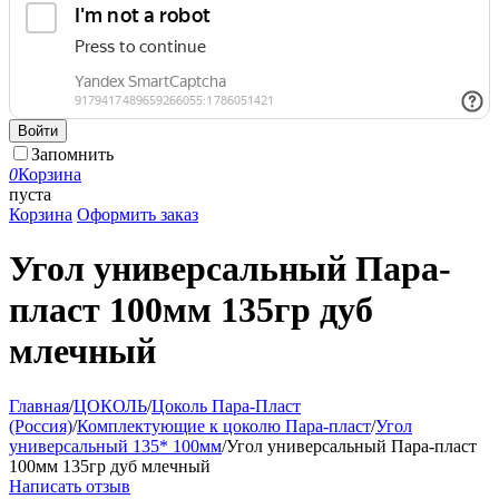
Войти
Запомнить
0
Корзина
пуста
Корзина
Оформить заказ
Угол универсальный Пара-
пласт 100мм 135гр дуб
млечный
Главная
/
ЦОКОЛЬ
/
Цоколь Пара-Пласт
(Россия)
/
Комплектующие к цоколю Пара-пласт
/
Угол
универсальный 135* 100мм
/
Угол универсальный Пара-пласт
100мм 135гр дуб млечный
Написать отзыв