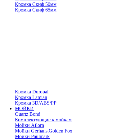
Кромка Скиф 50мм
Кромка Скиф 65мм
Кромка Duropal
Кромка Lamian
Кромка 3D/ABS/PP
МОЙКИ
Quartz Bond
Комплектующие к мойкам
Мойки Aflorn
Мойки Gerhans,Golden Fox
Мойки Paulmark