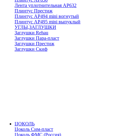
Лента уплотнительная АР632
Плинтус Престиж
Плинтус АР494 mini вогнутый
Плинтус АР495 mini выпуклый
УГЛЫ,ЗАГЛУШКИ
Заглушки Rehau
Заглушки Пара-пласт
Заглушки Престиж
Заглушки Скиф
ЦОКОЛЬ
Цоколь Сим-пласт
Цоколь ФМС (Россия)