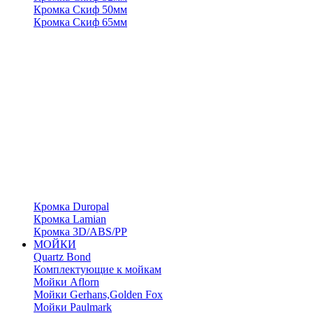
Кромка Скиф 50мм
Кромка Скиф 65мм
Кромка Duropal
Кромка Lamian
Кромка 3D/ABS/PP
МОЙКИ
Quartz Bond
Комплектующие к мойкам
Мойки Aflorn
Мойки Gerhans,Golden Fox
Мойки Paulmark