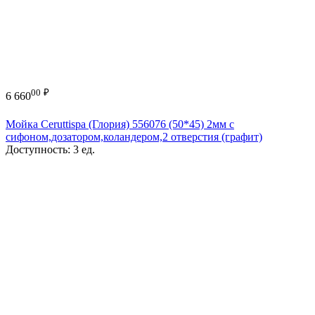
00
₽
6 660
Мойка Ceruttispa (Глория) 556076 (50*45) 2мм с
сифоном,дозатором,коландером,2 отверстия (графит)
Доступность:
3 ед.