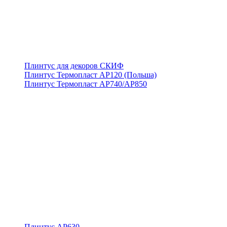
Плинтус для декоров СКИФ
Плинтус Термопласт АР120 (Польша)
Плинтус Термопласт АР740/АР850
Плинтус АР630