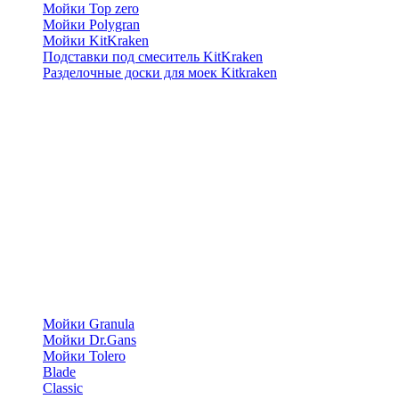
Мойки Top zero
Мойки Polygran
Мойки KitKraken
Подставки под смеситель KitKraken
Разделочные доски для моек Kitkraken
Мойки Granula
Мойки Dr.Gans
Мойки Tolero
Blade
Classic