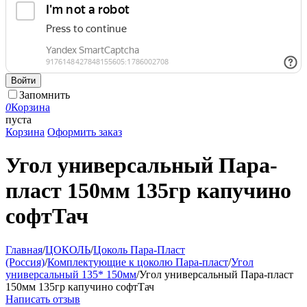
Войти
Запомнить
0
Корзина
пуста
Корзина
Оформить заказ
Угол универсальный Пара-
пласт 150мм 135гр капучино
софтТач
Главная
/
ЦОКОЛЬ
/
Цоколь Пара-Пласт
(Россия)
/
Комплектующие к цоколю Пара-пласт
/
Угол
универсальный 135* 150мм
/
Угол универсальный Пара-пласт
150мм 135гр капучино софтТач
Написать отзыв