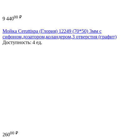
00
₽
9 440
Мойка Ceruttispa (Глория) 12249 (70*50) 3мм с
сифоном,дозатором,коландером,3 отверстия (графит)
Доступность:
4 ед.
00
₽
260