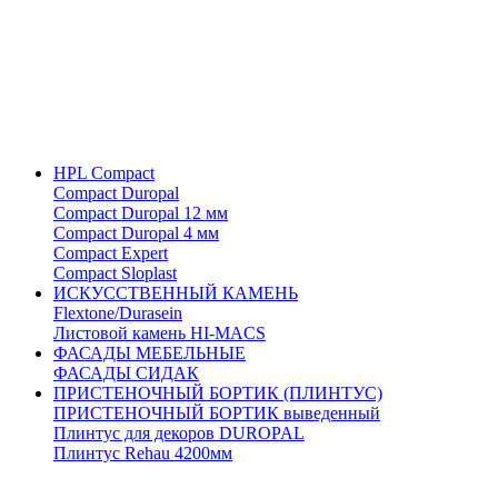
HPL Compact
Compact Duropal
Compact Duropal 12 мм
Compact Duropal 4 мм
Compact Expert
Compact Sloplast
ИСКУССТВЕННЫЙ КАМЕНЬ
Flextone/Durasein
Листовой камень HI-MACS
ФАСАДЫ МЕБЕЛЬНЫЕ
ФАСАДЫ СИДАК
ПРИСТЕНОЧНЫЙ БОРТИК (ПЛИНТУС)
ПРИСТЕНОЧНЫЙ БОРТИК выведенный
Плинтус для декоров DUROPAL
Плинтус Rehau 4200мм