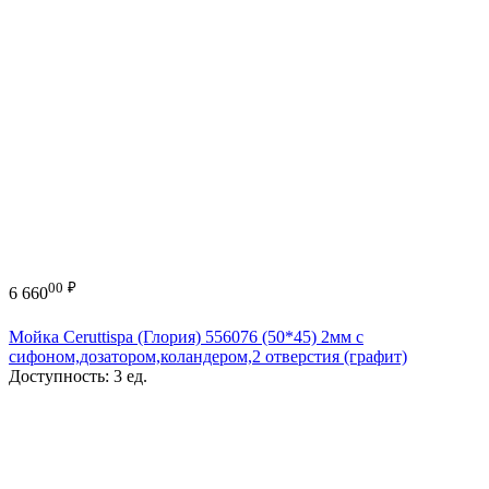
00
₽
6 660
Мойка Ceruttispa (Глория) 556076 (50*45) 2мм с
сифоном,дозатором,коландером,2 отверстия (графит)
Доступность:
3 ед.