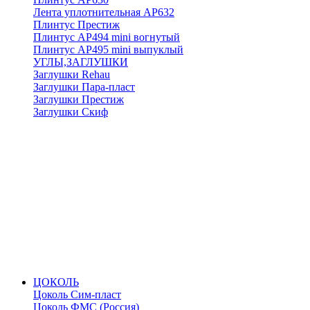
Лента уплотнительная АР632
Плинтус Престиж
Плинтус АР494 mini вогнутый
Плинтус АР495 mini выпуклый
УГЛЫ,ЗАГЛУШКИ
Заглушки Rehau
Заглушки Пара-пласт
Заглушки Престиж
Заглушки Скиф
ЦОКОЛЬ
Цоколь Сим-пласт
Цоколь ФМС (Россия)