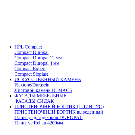
HPL Compact
Compact Duropal
Compact Duropal 12 мм
Compact Duropal 4 мм
Compact Expert
Compact Sloplast
ИСКУССТВЕННЫЙ КАМЕНЬ
Flextone/Durasein
Листовой камень HI-MACS
ФАСАДЫ МЕБЕЛЬНЫЕ
ФАСАДЫ СИДАК
ПРИСТЕНОЧНЫЙ БОРТИК (ПЛИНТУС)
ПРИСТЕНОЧНЫЙ БОРТИК выведенный
Плинтус для декоров DUROPAL
Плинтус Rehau 4200мм