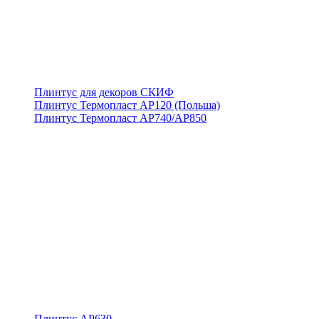
Плинтус для декоров СКИФ
Плинтус Термопласт АР120 (Польша)
Плинтус Термопласт АР740/АР850
Плинтус АР630