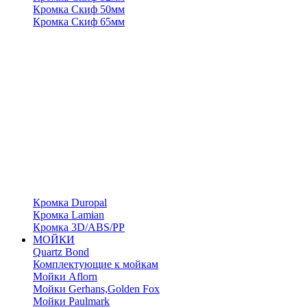
Кромка Скиф 50мм
Кромка Скиф 65мм
Кромка Duropal
Кромка Lamian
Кромка 3D/ABS/PP
МОЙКИ
Quartz Bond
Комплектующие к мойкам
Мойки Aflorn
Мойки Gerhans,Golden Fox
Мойки Paulmark