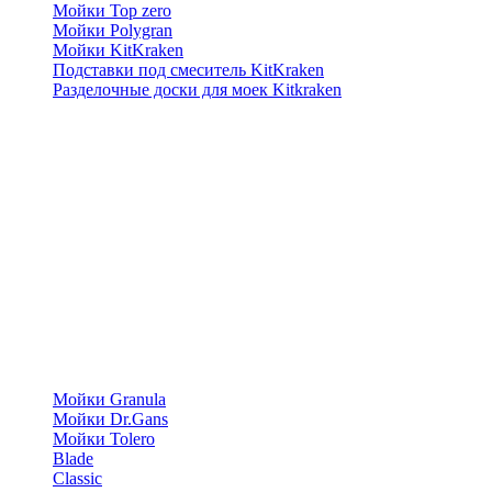
Мойки Top zero
Мойки Polygran
Мойки KitKraken
Подставки под смеситель KitKraken
Разделочные доски для моек Kitkraken
Мойки Granula
Мойки Dr.Gans
Мойки Tolero
Blade
Classic