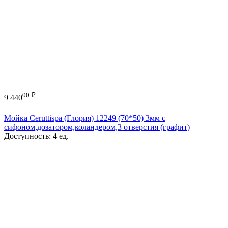
00
₽
9 440
Мойка Ceruttispa (Глория) 12249 (70*50) 3мм с
сифоном,дозатором,коландером,3 отверстия (графит)
Доступность:
4 ед.