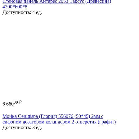
Стеновая панель Антарес 2053 Таксус (Древесина)
4200*600*8
Доступность:
4 ед.
00
₽
6 660
Мойка Ceruttispa (Глория) 556076 (50*45) 2мм с
сифоном,дозатором,коландером,2 отверстия (графит)
Доступность:
3 ед.