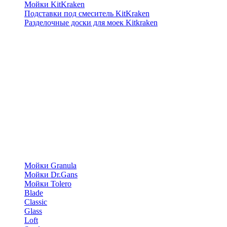
Мойки KitKraken
Подставки под смеситель KitKraken
Разделочные доски для моек Kitkraken
Мойки Granula
Мойки Dr.Gans
Мойки Tolero
Blade
Classic
Glass
Loft