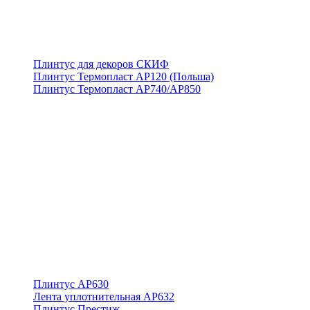
Плинтус для декоров СКИФ
Плинтус Термопласт АР120 (Польша)
Плинтус Термопласт АР740/АР850
Плинтус АР630
Лента уплотнительная АР632
Плинтус Престиж