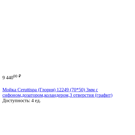
00
₽
9 440
Мойка Ceruttispa (Глория) 12249 (70*50) 3мм с
сифоном,дозатором,коландером,3 отверстия (графит)
Доступность:
4 ед.