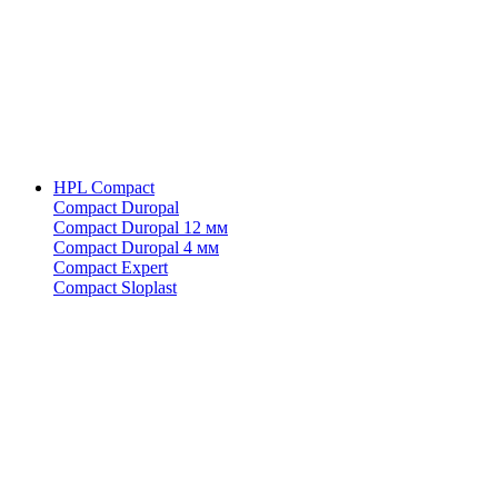
HPL Compact
Compact Duropal
Compact Duropal 12 мм
Compact Duropal 4 мм
Compact Expert
Compact Sloplast