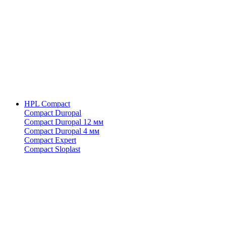
HPL Compact
Compact Duropal
Compact Duropal 12 мм
Compact Duropal 4 мм
Compact Expert
Compact Sloplast