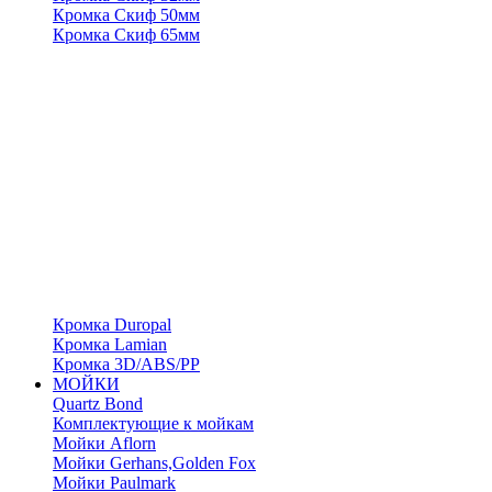
Кромка Скиф 50мм
Кромка Скиф 65мм
Кромка Duropal
Кромка Lamian
Кромка 3D/ABS/PP
МОЙКИ
Quartz Bond
Комплектующие к мойкам
Мойки Aflorn
Мойки Gerhans,Golden Fox
Мойки Paulmark