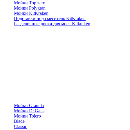
Мойки Top zero
Мойки Polygran
Мойки KitKraken
Подставки под смеситель KitKraken
Разделочные доски для моек Kitkraken
Мойки Granula
Мойки Dr.Gans
Мойки Tolero
Blade
Classic