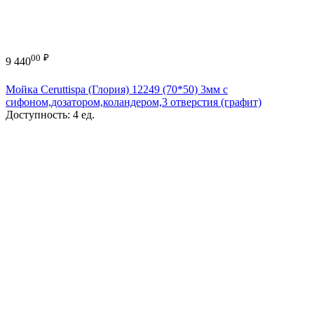
00
₽
9 440
Мойка Ceruttispa (Глория) 12249 (70*50) 3мм с
сифоном,дозатором,коландером,3 отверстия (графит)
Доступность:
4 ед.