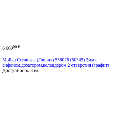
00
₽
6 660
Мойка Ceruttispa (Глория) 556076 (50*45) 2мм с
сифоном,дозатором,коландером,2 отверстия (графит)
Доступность:
3 ед.