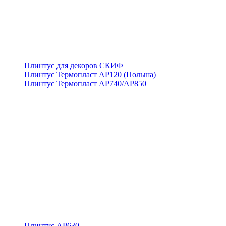
Плинтус для декоров СКИФ
Плинтус Термопласт АР120 (Польша)
Плинтус Термопласт АР740/АР850
Плинтус АР630