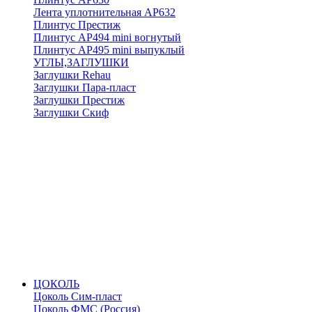
Лента уплотнительная АР632
Плинтус Престиж
Плинтус АР494 mini вогнутый
Плинтус АР495 mini выпуклый
УГЛЫ,ЗАГЛУШКИ
Заглушки Rehau
Заглушки Пара-пласт
Заглушки Престиж
Заглушки Скиф
ЦОКОЛЬ
Цоколь Сим-пласт
Цоколь ФМС (Россия)