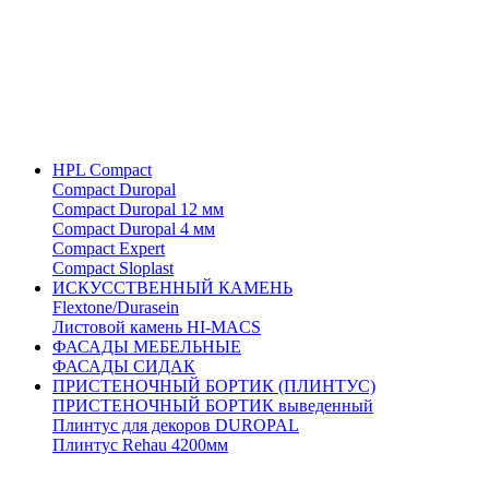
HPL Compact
Compact Duropal
Compact Duropal 12 мм
Compact Duropal 4 мм
Compact Expert
Compact Sloplast
ИСКУССТВЕННЫЙ КАМЕНЬ
Flextone/Durasein
Листовой камень HI-MACS
ФАСАДЫ МЕБЕЛЬНЫЕ
ФАСАДЫ СИДАК
ПРИСТЕНОЧНЫЙ БОРТИК (ПЛИНТУС)
ПРИСТЕНОЧНЫЙ БОРТИК выведенный
Плинтус для декоров DUROPAL
Плинтус Rehau 4200мм