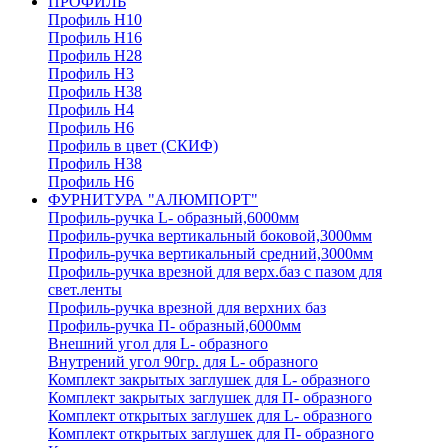
ПРОФИЛЬ
Профиль H10
Профиль H16
Профиль H28
Профиль H3
Профиль H38
Профиль H4
Профиль H6
Профиль в цвет (СКИФ)
Профиль H38
Профиль H6
ФУРНИТУРА "АЛЮМПОРТ"
Профиль-ручка L- образный,6000мм
Профиль-ручка вертикальный боковой,3000мм
Профиль-ручка вертикальный средний,3000мм
Профиль-ручка врезной для верх.баз с пазом для
свет.ленты
Профиль-ручка врезной для верхних баз
Профиль-ручка П- образный,6000мм
Внешний угол для L- образного
Внутрений угол 90гр. для L- образного
Комплект закрытых заглушек для L- образного
Комплект закрытых заглушек для П- образного
Комплект открытых заглушек для L- образного
Комплект открытых заглушек для П- образного