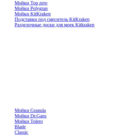
Мойки Top zero
Мойки Polygran
Мойки KitKraken
Подставки под смеситель KitKraken
Разделочные доски для моек Kitkraken
Мойки Granula
Мойки Dr.Gans
Мойки Tolero
Blade
Classic