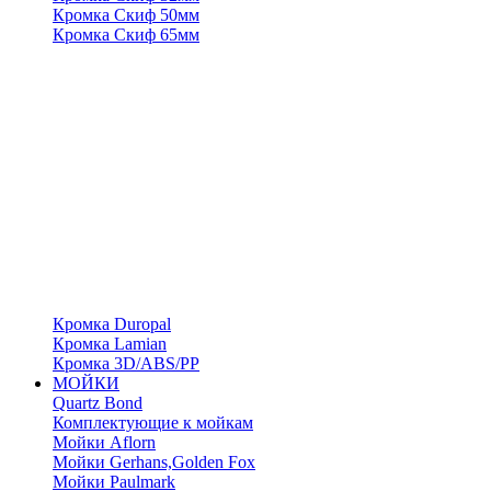
Кромка Скиф 50мм
Кромка Скиф 65мм
Кромка Duropal
Кромка Lamian
Кромка 3D/ABS/PP
МОЙКИ
Quartz Bond
Комплектующие к мойкам
Мойки Aflorn
Мойки Gerhans,Golden Fox
Мойки Paulmark