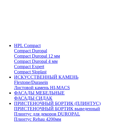
HPL Compact
Compact Duropal
Compact Duropal 12 мм
Compact Duropal 4 мм
Compact Expert
Compact Sloplast
ИСКУССТВЕННЫЙ КАМЕНЬ
Flextone/Durasein
Листовой камень HI-MACS
ФАСАДЫ МЕБЕЛЬНЫЕ
ФАСАДЫ СИДАК
ПРИСТЕНОЧНЫЙ БОРТИК (ПЛИНТУС)
ПРИСТЕНОЧНЫЙ БОРТИК выведенный
Плинтус для декоров DUROPAL
Плинтус Rehau 4200мм