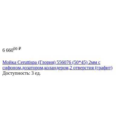
00
₽
6 660
Мойка Ceruttispa (Глория) 556076 (50*45) 2мм с
сифоном,дозатором,коландером,2 отверстия (графит)
Доступность:
3 ед.