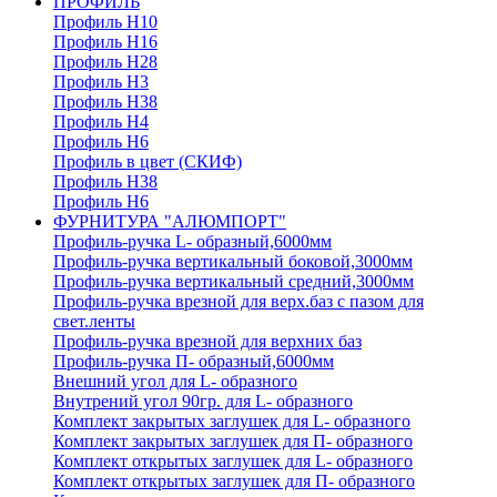
ПРОФИЛЬ
Профиль H10
Профиль H16
Профиль H28
Профиль H3
Профиль H38
Профиль H4
Профиль H6
Профиль в цвет (СКИФ)
Профиль H38
Профиль H6
ФУРНИТУРА "АЛЮМПОРТ"
Профиль-ручка L- образный,6000мм
Профиль-ручка вертикальный боковой,3000мм
Профиль-ручка вертикальный средний,3000мм
Профиль-ручка врезной для верх.баз с пазом для
свет.ленты
Профиль-ручка врезной для верхних баз
Профиль-ручка П- образный,6000мм
Внешний угол для L- образного
Внутрений угол 90гр. для L- образного
Комплект закрытых заглушек для L- образного
Комплект закрытых заглушек для П- образного
Комплект открытых заглушек для L- образного
Комплект открытых заглушек для П- образного