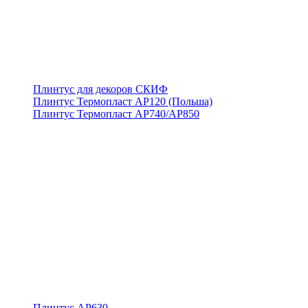
Плинтус для декоров СКИФ
Плинтус Термопласт АР120 (Польша)
Плинтус Термопласт АР740/АР850
Плинтус АР630