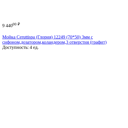
00
₽
9 440
Мойка Ceruttispa (Глория) 12249 (70*50) 3мм с
сифоном,дозатором,коландером,3 отверстия (графит)
Доступность:
4 ед.