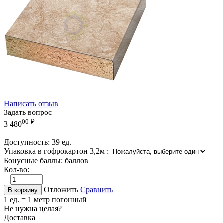
Написать отзыв
Задать вопрос
00
₽
3 480
Доступность:
39 ед.
Упаковка в гофрокартон 3,2м
:
Бонусные баллы:
баллов
Кол-во:
+
−
Отложить
Сравнить
В корзину
1 ед. = 1 метр погонный
Не нужна целая?
Доставка