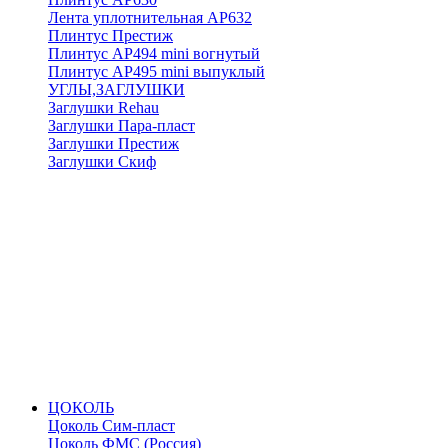
Лента уплотнительная АР632
Плинтус Престиж
Плинтус АР494 mini вогнутый
Плинтус АР495 mini выпуклый
УГЛЫ,ЗАГЛУШКИ
Заглушки Rehau
Заглушки Пара-пласт
Заглушки Престиж
Заглушки Скиф
ЦОКОЛЬ
Цоколь Сим-пласт
Цоколь ФМС (Россия)