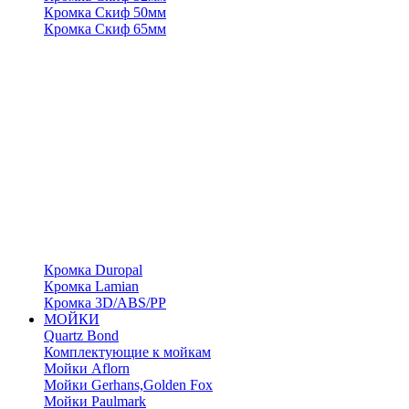
Кромка Скиф 50мм
Кромка Скиф 65мм
Кромка Duropal
Кромка Lamian
Кромка 3D/ABS/PP
МОЙКИ
Quartz Bond
Комплектующие к мойкам
Мойки Aflorn
Мойки Gerhans,Golden Fox
Мойки Paulmark