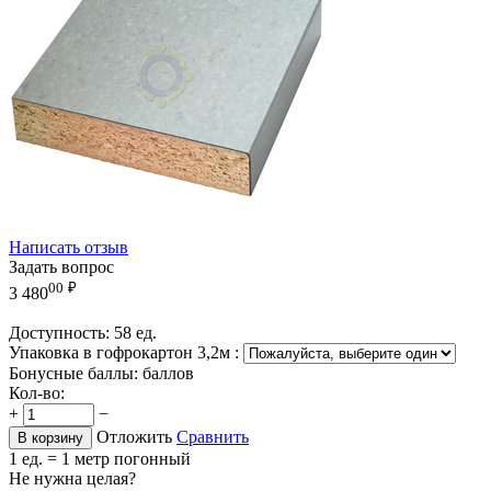
Написать отзыв
Задать вопрос
00
₽
3 480
Доступность:
58 ед.
Упаковка в гофрокартон 3,2м
:
Бонусные баллы:
баллов
Кол-во:
+
−
Отложить
Сравнить
В корзину
1 ед. = 1 метр погонный
Не нужна целая?