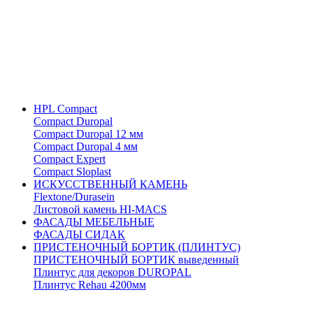
HPL Compact
Compact Duropal
Compact Duropal 12 мм
Compact Duropal 4 мм
Compact Expert
Compact Sloplast
ИСКУССТВЕННЫЙ КАМЕНЬ
Flextone/Durasein
Листовой камень HI-MACS
ФАСАДЫ МЕБЕЛЬНЫЕ
ФАСАДЫ СИДАК
ПРИСТЕНОЧНЫЙ БОРТИК (ПЛИНТУС)
ПРИСТЕНОЧНЫЙ БОРТИК выведенный
Плинтус для декоров DUROPAL
Плинтус Rehau 4200мм