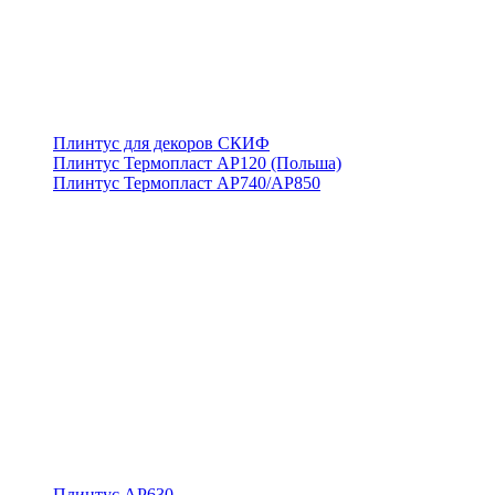
Плинтус для декоров СКИФ
Плинтус Термопласт АР120 (Польша)
Плинтус Термопласт АР740/АР850
Плинтус АР630