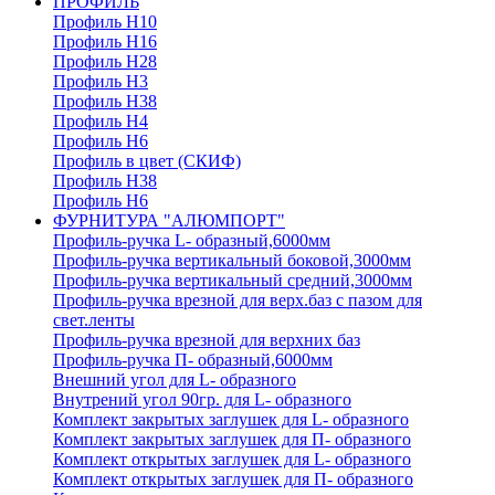
ПРОФИЛЬ
Профиль H10
Профиль H16
Профиль H28
Профиль H3
Профиль H38
Профиль H4
Профиль H6
Профиль в цвет (СКИФ)
Профиль H38
Профиль H6
ФУРНИТУРА "АЛЮМПОРТ"
Профиль-ручка L- образный,6000мм
Профиль-ручка вертикальный боковой,3000мм
Профиль-ручка вертикальный средний,3000мм
Профиль-ручка врезной для верх.баз с пазом для
свет.ленты
Профиль-ручка врезной для верхних баз
Профиль-ручка П- образный,6000мм
Внешний угол для L- образного
Внутрений угол 90гр. для L- образного
Комплект закрытых заглушек для L- образного
Комплект закрытых заглушек для П- образного
Комплект открытых заглушек для L- образного
Комплект открытых заглушек для П- образного