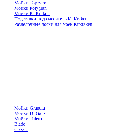
Мойки Top zero
Мойки Polygran
Мойки KitKraken
Подставки под смеситель KitKraken
Разделочные доски для моек Kitkraken
Мойки Granula
Мойки Dr.Gans
Мойки Tolero
Blade
Classic