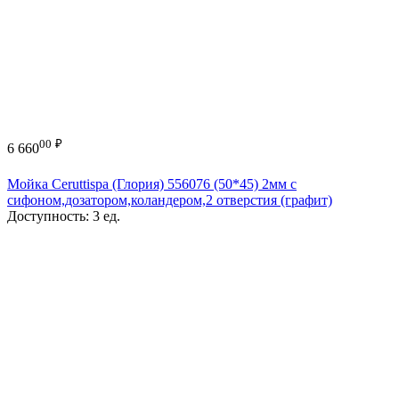
00
₽
6 660
Мойка Ceruttispa (Глория) 556076 (50*45) 2мм с
сифоном,дозатором,коландером,2 отверстия (графит)
Доступность:
3 ед.