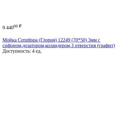
00
₽
9 440
Мойка Ceruttispa (Глория) 12249 (70*50) 3мм с
сифоном,дозатором,коландером,3 отверстия (графит)
Доступность:
4 ед.