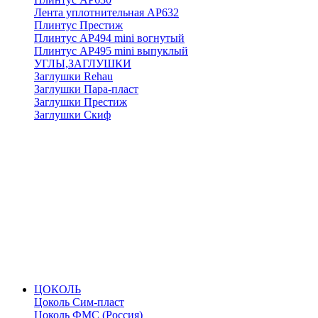
Лента уплотнительная АР632
Плинтус Престиж
Плинтус АР494 mini вогнутый
Плинтус АР495 mini выпуклый
УГЛЫ,ЗАГЛУШКИ
Заглушки Rehau
Заглушки Пара-пласт
Заглушки Престиж
Заглушки Скиф
ЦОКОЛЬ
Цоколь Сим-пласт
Цоколь ФМС (Россия)