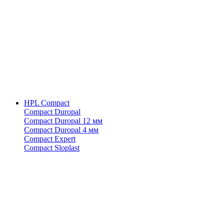
HPL Compact
Compact Duropal
Compact Duropal 12 мм
Compact Duropal 4 мм
Compact Expert
Compact Sloplast