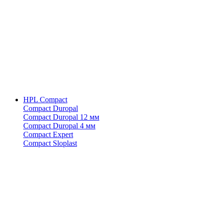
HPL Compact
Compact Duropal
Compact Duropal 12 мм
Compact Duropal 4 мм
Compact Expert
Compact Sloplast