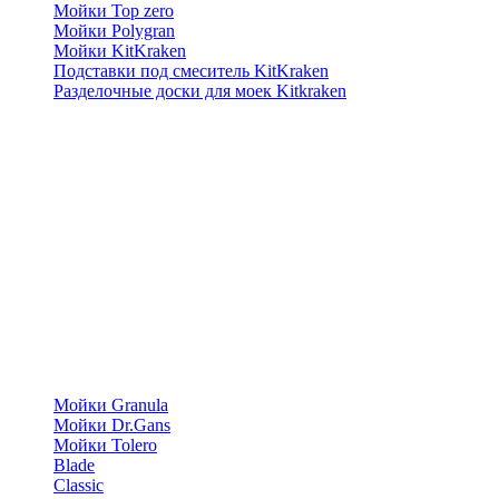
Мойки Top zero
Мойки Polygran
Мойки KitKraken
Подставки под смеситель KitKraken
Разделочные доски для моек Kitkraken
Мойки Granula
Мойки Dr.Gans
Мойки Tolero
Blade
Classic