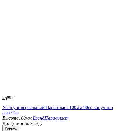
00
₽
49
Угол универсальный Пара-пласт 100мм 90гр капучино
софтТач
Высота
100мм
Бренд
Пара-пласт
Доступность:
91 ед.
Купить