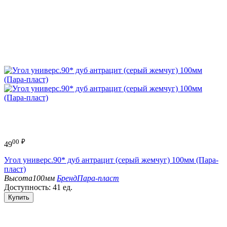
00
₽
49
Угол универс.90* дуб антрацит (серый жемчуг) 100мм (Пара-
пласт)
Высота
100мм
Бренд
Пара-пласт
Доступность:
41 ед.
Купить