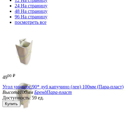
12 На страницу
24 На страницу
48 На страницу
96 На страницу
посмотреть все
00
₽
49
Угол универс.90* дуб капучино (лен) 100мм (Пара-пласт)
Высота
100мм
Бренд
Пара-пласт
Доступность:
59 ед.
Купить