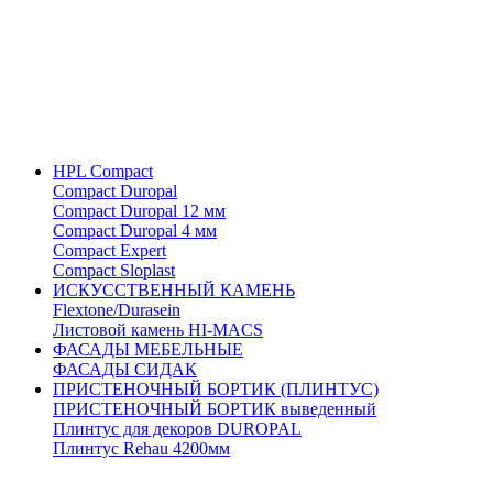
HPL Compact
Compact Duropal
Compact Duropal 12 мм
Compact Duropal 4 мм
Compact Expert
Compact Sloplast
ИСКУССТВЕННЫЙ КАМЕНЬ
Flextone/Durasein
Листовой камень HI-MACS
ФАСАДЫ МЕБЕЛЬНЫЕ
ФАСАДЫ СИДАК
ПРИСТЕНОЧНЫЙ БОРТИК (ПЛИНТУС)
ПРИСТЕНОЧНЫЙ БОРТИК выведенный
Плинтус для декоров DUROPAL
Плинтус Rehau 4200мм