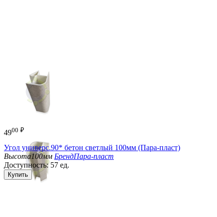
00
₽
49
Угол универс.90* бетон светлый 100мм (Пара-пласт)
Высота
100мм
Бренд
Пара-пласт
Доступность:
57 ед.
Купить