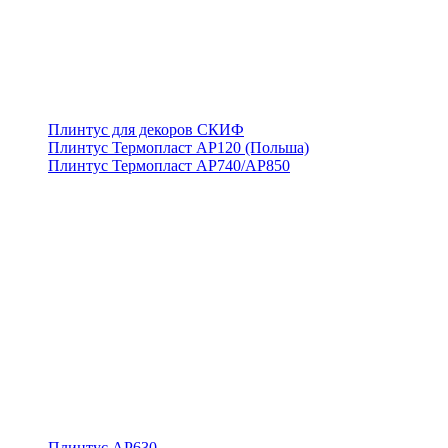
Плинтус для декоров СКИФ
Плинтус Термопласт АР120 (Польша)
Плинтус Термопласт АР740/АР850
Плинтус АР630