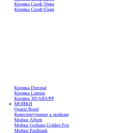
Кромка Скиф 50мм
Кромка Скиф 65мм
Кромка Duropal
Кромка Lamian
Кромка 3D/ABS/PP
МОЙКИ
Quartz Bond
Комплектующие к мойкам
Мойки Aflorn
Мойки Gerhans,Golden Fox
Мойки Paulmark