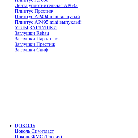
Лента уплотнительная АР632
Плинтус Престиж
Плинтус АР494 mini вогнутый
Плинтус АР495 mini выпуклый
УГЛЫ,ЗАГЛУШКИ
Заглушки Rehau
Заглушки Пара-пласт
Заглушки Престиж
Заглушки Скиф
ЦОКОЛЬ
Цоколь Сим-пласт
Цоколь ФМС (Россия)